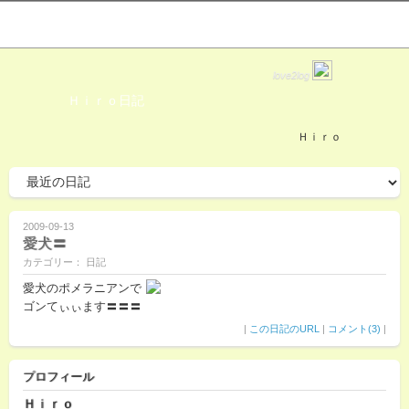
love2log
Ｈｉｒｏ日記
Ｈｉｒｏ
2009-09-13
愛犬〓
カテゴリー： 日記
愛犬のポメラニアンで
ゴンてぃぃます〓〓〓
|
この日記のURL
|
コメント(3)
|
プロフィール
Ｈｉｒｏ