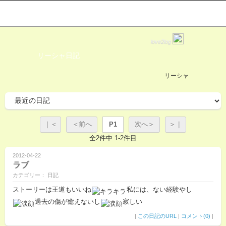
love2log
リーシャ日記
リーシャ
｜＜
＜前へ
P1
次へ＞
＞｜
全2件中 1-2件目
2012-04-22
ラブ
カテゴリー： 日記
ストーリーは王道もいいね
私には、ない経験やし
過去の傷が癒えないし
寂しい
|
この日記のURL
|
コメント(0)
|