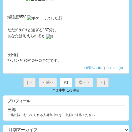
爆睡度85%
ただﾀﾞﾗﾀﾞﾗと過ぎる137分に
あなたは耐えられるか
次回は
ｱﾒﾘｶﾝ･ｷﾞｬﾝｸﾞｽﾀｰの予定です。
|
この日記のURL
|
コメント(0)
|
｜＜
＜前へ
P1
次へ＞
＞｜
全3件中 1-3件目
プロフィール
三郎
一緒に観に行ってくれる人募集中です。気軽に連絡ください