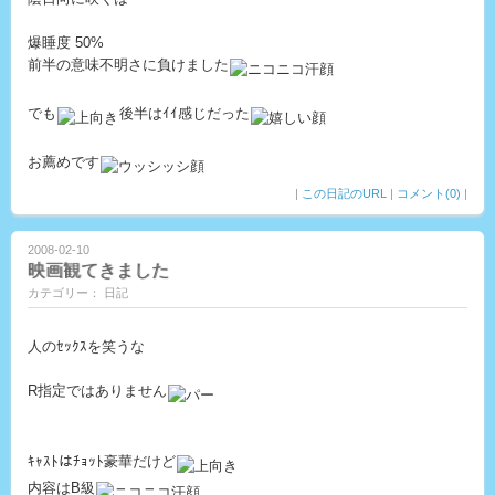
爆睡度 50%
前半の意味不明さに負けました
でも
後半はｲｲ感じだった
お薦めです
|
この日記のURL
|
コメント(0)
|
2008-02-10
映画観てきました
カテゴリー： 日記
人のｾｯｸｽを笑うな
R指定ではありません
ｷｬｽﾄはﾁｮｯﾄ豪華だけど
内容はB級