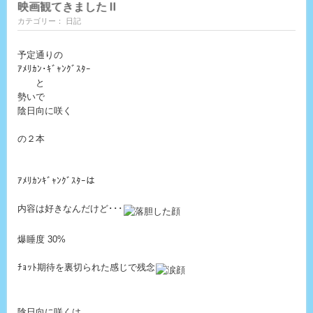
映画観てきましたⅡ
カテゴリー： 日記
予定通りの
ｱﾒﾘｶﾝ･ｷﾞｬﾝｸﾞｽﾀｰ
と
勢いで
陰日向に咲く
の２本
ｱﾒﾘｶﾝｷﾞｬﾝｸﾞｽﾀｰは
内容は好きなんだけど･･･
爆睡度 30%
ﾁｮｯﾄ期待を裏切られた感じで残念
陰日向に咲くは