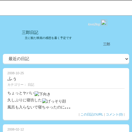
love2log
三郎日記
主に観た映画の感想を書く予定です
三郎
2008-10-25
ふぅ
カテゴリー： 日記
ちょっとヤバい
久しぶりに寝坊した
風呂も入らないで寝ちゃったのに｡｡｡
|
この日記のURL
|
コメント(0)
|
2008-02-12