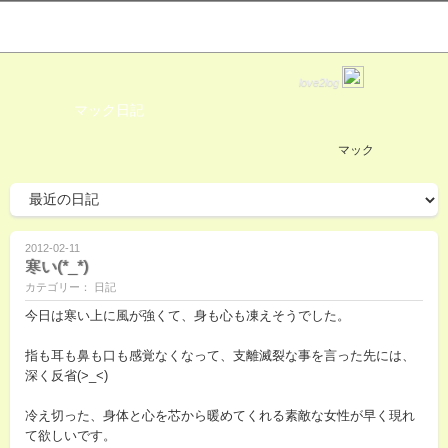
love2log
マック日記
マック
2012-02-11
寒い(*_*)
カテゴリー： 日記
今日は寒い上に風が強くて、身も心も凍えそうでした。
指も耳も鼻も口も感覚なくなって、支離滅裂な事を言った先には、
深く反省(>_<)
冷え切った、身体と心を芯から暖めてくれる素敵な女性が早く現れ
て欲しいです。