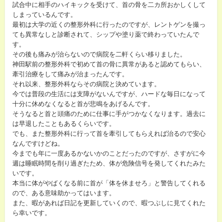
試合中に相手のハイキックを受けて、首の骨を二カ所おかしくして
しまっているんです。
最初は大学の近くの整形外科に行ったのですが、レントゲンを撮っ
ても異常なしと診断されて、シップや塗り薬で終わっていたんで
す。
その後も痛みが治らないので病院を二軒くらい移りました。
神田駅前の整形外科で初めて首の骨に異常があると認めてもらい、
牽引治療をして痛みが治まったんです。
それ以来、整形外科ならその病院と決めています。
今では普段の生活には支障がないんですが、ハードな毎日になって
十分に休めなくなると首が悲鳴をあげるんです。
そうなると首と頭痛のために仕事に手がつかなくなります。過去に
は早退したこともあるくらいです。
でも、また整形外科に行って首を牽引してもらえれば治るので安心
なんですけどね。
今までも年に一度あるかないかのことだったのですが、さすがに今
週は睡眠時間を削り過ぎたため、体が危険信号を発してくれたみた
いです。
本当に体がやばくなる前に首が「体を休ませろ」と警告してくれる
ので、ある意味助かってはいます。
また、暇があれば日記を更新していくので、暇つぶしに見てくれた
ら幸いです。