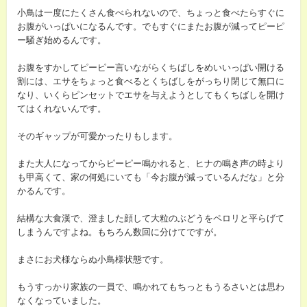
小鳥は一度にたくさん食べられないので、ちょっと食べたらすぐに
お腹がいっぱいになるんです。でもすぐにまたお腹が減ってピーピ
ー騒ぎ始めるんです。
お腹をすかしてピーピー言いながらくちばしをめいいっぱい開ける
割には、エサをちょっと食べるとくちばしをがっちり閉じて無口に
なり、いくらピンセットでエサを与えようとしてもくちばしを開け
てはくれないんです。
そのギャップが可愛かったりもします。
また大人になってからピーピー鳴かれると、ヒナの鳴き声の時より
も甲高くて、家の何処にいても「今お腹が減っているんだな」と分
かるんです。
結構な大食漢で、澄ました顔して大粒のぶどうをペロリと平らげて
しまうんですよね。もちろん数回に分けてですが。
まさにお犬様ならぬ小鳥様状態です。
もうすっかり家族の一員で、鳴かれてもちっともうるさいとは思わ
なくなっていました。