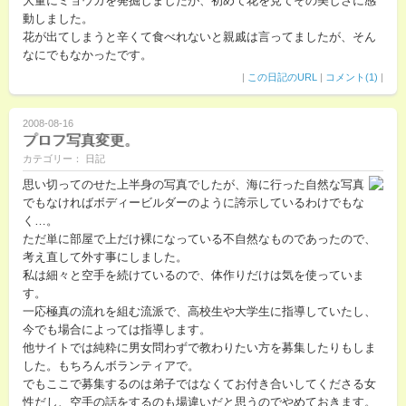
大量にミョウガを発掘しましたが、初めて花を見てその美しさに感
動しました。
花が出てしまうと辛くて食べれないと親戚は言ってましたが、そん
なにでもなかったです。
|
この日記のURL
|
コメント(1)
|
2008-08-16
プロフ写真変更。
カテゴリー： 日記
思い切ってのせた上半身の写真でしたが、海に行った自然な写真
でもなければボディービルダーのように誇示しているわけでもな
く…。
ただ単に部屋で上だけ裸になっている不自然なものであったので、
考え直して外す事にしました。
私は細々と空手を続けているので、体作りだけは気を使っていま
す。
一応極真の流れを組む流派で、高校生や大学生に指導していたし、
今でも場合によっては指導します。
他サイトでは純粋に男女問わずで教わりたい方を募集したりもしま
した。もちろんボランティアで。
でもここで募集するのは弟子ではなくてお付き合いしてくださる女
性だし、空手の話をするのも場違いだと思うのでやめておきます。