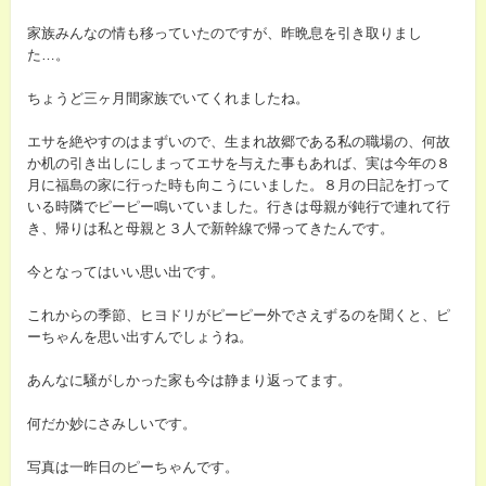
家族みんなの情も移っていたのですが、昨晩息を引き取りまし
た…。
ちょうど三ヶ月間家族でいてくれましたね。
エサを絶やすのはまずいので、生まれ故郷である私の職場の、何故
か机の引き出しにしまってエサを与えた事もあれば、実は今年の８
月に福島の家に行った時も向こうにいました。８月の日記を打って
いる時隣でピーピー鳴いていました。行きは母親が鈍行で連れて行
き、帰りは私と母親と３人で新幹線で帰ってきたんです。
今となってはいい思い出です。
これからの季節、ヒヨドリがピーピー外でさえずるのを聞くと、ピ
ーちゃんを思い出すんでしょうね。
あんなに騒がしかった家も今は静まり返ってます。
何だか妙にさみしいです。
写真は一昨日のピーちゃんです。