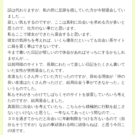
話は代わりますが、私の所に足跡を残していた方が今朝退会してい
ました…。
寂しい気もするのですが、ここは真剣に出会いを求める方が多いと
思うので、仕方のない事だと思います。
私もここで彼女ができたら退会すると思います。
彼女の気持ちを考えれば、いくら優良だといっても出会い系サイト
に籍を置く事はできないです。
今まで書いた日記が惜しいので休会があればそっちにするかもしれ
ませんが…。
以前同様のサイトで、長期にわたって楽しい日記をたくさん書いて
いた女性が突然退会したんです。
友達もたくさん作っていた方だったのですが、辞める理由が「仲の
良い友達はたくさん作ったけど、結局出会う事ができなかった」と
いうものでした。
私もそれがきっかけでしばらくそのサイトを放置していろいろ考え
たのですが、結局退会しました。
真面目に出会いを考えていたら、こちらから積極的に行動を起こさ
ないといけないと思うし、一年なんてあっという間なので…。
３０を過ぎてからだと出会いに年齢制限をつける方もいるので（自
分もそうですが）なおの事頑張れる時に頑張らねば、と思う今日こ
の頃です。