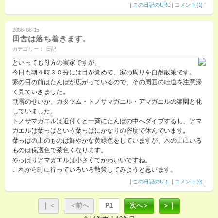
|
この日記のURL
|
コメント(1)
|
2008-08-15
田舎は落ち着きます。
カテゴリー： 日記
といっても母方の実家ですが。
今日も朝４時３０分には目が覚めて、家の周りを自然散策です。
家の目の前はたんぼが広がっているので、その周囲の畦道を注意深
く見ていきました。
朝露のせいか、カタツム・トノサマガエル・アマガエルの楽園と化
していました。
トノサマガエルは近付くと一斉にたんぼの中へダイブするし、アマ
ガエルは葉っぱという葉っぱにかなりの密度で休んでいます。
葉っぱの上のものは鮮やかな黄緑色をしていますが、木の上にいる
ものは保護色で茶色くなります。
やっぱりアマガエルは小さくてかわいいですね。
これから町に行っていろいろ散策してみようと思います。
|
この日記のURL
|
コメント(0)
|
｜＜
＜前へ
P1
次へ＞
＞｜