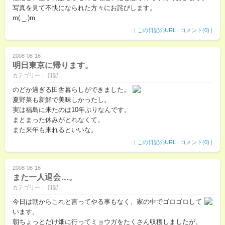
写真を見て不快になられた方々にお詫びします。
m(._.)m
|
この日記のURL
|
コメント(0)
|
2008-08-16
明日東京に帰ります。
カテゴリー： 日記
のどか過ぎる田舎暮らしができました。
夏野菜も新鮮で美味しかったし。
実は福島に来たのは10年ぶりなんです。
まとまった休みがとれなくて。
また来年も来れるといいな。
|
この日記のURL
|
コメント(0)
|
2008-08-16
また一人退会…。
カテゴリー： 日記
今日は朝からこれと言ってやる事もなく、家の中でゴロゴロして
います。
朝ちょっとだけ畑に行ってミョウガをたくさん収穫しましたが。