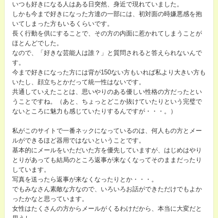
いつも好きになる人はある日突然、身近で現れていました。
しかも今まで好きになった方達の一部には、初対面の時嫌悪感を抱
いてしまった方もいるくらいです。
長く行動を供にすることで、その方の内面に惹かれてしまうことが
ほとんどでした。
なので、「好きな芸能人は誰？」と質問されると答えられないんで
す。
今まで好きになった方には背が150ない方もいれば私より大きい方も
いたし、顔立ちとかだって統一性はないです。
共通していえたことは、思いやりのある優しい性格の方だったとい
うことですね。（あと、ちょっとどこか抜けていたりという完璧で
ないところに魅力も感じていたりするんですが・・・。）
私がこのサイトで一番ネックになっているのは、何人もの方とメー
ルができるほど器用ではないということです。
基本的にメールをいただいた方を優先していますが、はじめはやり
とりがあっても結局のところ返事が来なくなってそのままだったり
しています。
写真を送ったら返事が来なくなったりとか・・・。
でもみなさん素敵な方なので、いろいろお話ができただけでもよか
ったかなと思っています。
女性はたくさんの方からメールがくるわけだから、本当に大変だと