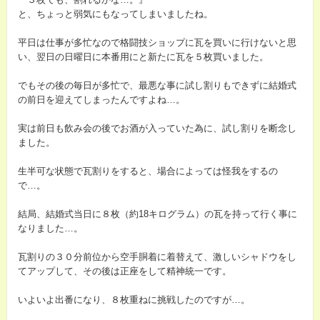
と、ちょっと弱気にもなってしまいましたね。
平日は仕事が多忙なので格闘技ショップに瓦を買いに行けないと思
い、翌日の日曜日に本番用にと新たに瓦を５枚買いました。
でもその後の毎日が多忙で、最悪な事に試し割りもできずに結婚式
の前日を迎えてしまったんですよね…。
実は前日も飲み会の後でお酒が入っていた為に、試し割りを断念し
ました。
生半可な状態で瓦割りをすると、場合によっては怪我をするの
で…。
結局、結婚式当日に８枚（約18キログラム）の瓦を持って行く事に
なりました…。
瓦割りの３０分前位から空手胴着に着替えて、激しいシャドウをし
てアップして、その後は正座をして精神統一です。
いよいよ出番になり、８枚重ねに挑戦したのですが…。