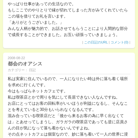
やっぱり仕事があっての生活なので。
もしここでのやりとりで縁が切れてしまった方がみてくれていたら
この場を借りてお礼を言います。
「ありがとうございました。」
みんな人柄が魅力的で、お話させてもらうことにより人間的な部分
で成長することができました。お互い頑張っていきましょう。
|
この日記のURL
|
コメント(0)
|
2008-08-22
都会のオアシス
カテゴリー： 日記
私は実家に住んでいるので、一人になりたい時は外に落ち着く場所
を求めに行くんです。
今はもっぱらネットカフェです。
私は喫茶店とかで周りを気にして長居できない人なんですね。
お店にとってはお客の回転率がいいほうが利益になるし、そんなこ
とを考えていると30分もいられなくなるんです。
混み合っている喫茶店だと「後から来るお客の為に早く出なくて
は」とあせってしまうし、ガラガラの喫茶店であっても逆に店員さ
んの目が気になって落ち着かないんですよね。
その点ネットカフェは個室なので、妙に落ち着いて一人の世界に浸