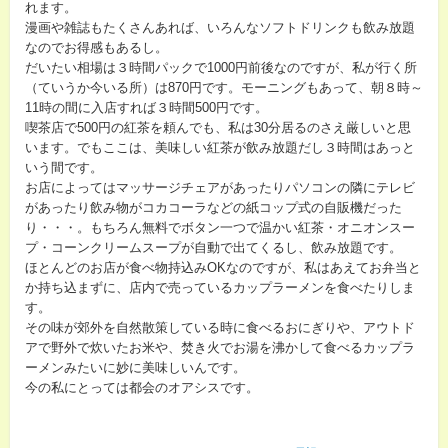
れます。
漫画や雑誌もたくさんあれば、いろんなソフトドリンクも飲み放題
なのでお得感もあるし。
だいたい相場は３時間パックで1000円前後なのですが、私が行く所
（ていうか今いる所）は870円です。モーニングもあって、朝８時～
11時の間に入店すれば３時間500円です。
喫茶店で500円の紅茶を頼んでも、私は30分居るのさえ厳しいと思
います。でもここは、美味しい紅茶が飲み放題だし３時間はあっと
いう間です。
お店によってはマッサージチェアがあったりパソコンの隣にテレビ
があったり飲み物がコカコーラなどの紙コップ式の自販機だった
り・・・。もちろん無料でボタン一つで温かい紅茶・オニオンスー
プ・コーンクリームスープが自動で出てくるし、飲み放題です。
ほとんどのお店が食べ物持込みOKなのですが、私はあえてお弁当と
か持ち込まずに、店内で売っているカップラーメンを食べたりしま
す。
その味が郊外を自然散策している時に食べるおにぎりや、アウトド
アで野外で炊いたお米や、焚き火でお湯を沸かして食べるカップラ
ーメンみたいに妙に美味しいんです。
今の私にとっては都会のオアシスです。