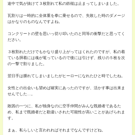
途中で気が抜けて３枚割れて私の鉄槌は止まってしまいました。
瓦割りは一時的に全体重を拳に乗せるので、失敗した時のダメージ
はかなりのものなんですよね。
コンクリートの壁を思いっ切り叩いたのと同等の衝撃だと思ってく
ださい。
３枚割れただけでもかなり盛り上がってはくれたのですが、私の着
ている胴着には魂が篭っているので後には引けず、残りの５枚を次
の一撃で割りました。
翌日手は腫れてしまいましたがヒーローになれたひと時でしたね。
女性との出会いも望めば確実にあったのですが、活かす事は出来ま
せんでした…。
敗因の一つに、私が独身なのに空手仲間がみんな既婚者であるた
め、私まで既婚者だと勘違いされた可能性が高いことがあげられま
す。
まぁ、私らしいと言われればそれまでなんですけどね。