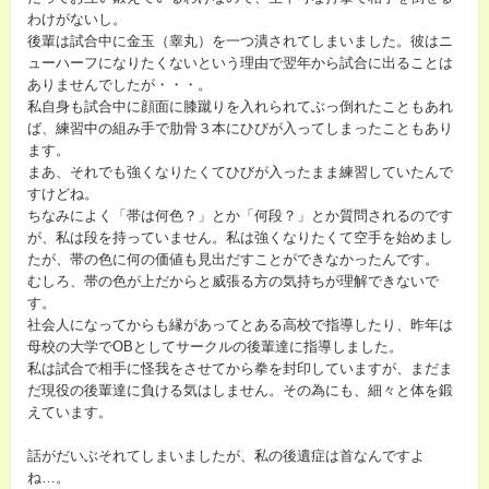
わけがないし。
後輩は試合中に金玉（睾丸）を一つ潰されてしまいました。彼はニ
ューハーフになりたくないという理由で翌年から試合に出ることは
ありませんでしたが・・・。
私自身も試合中に顔面に膝蹴りを入れられてぶっ倒れたこともあれ
ば、練習中の組み手で肋骨３本にひびが入ってしまったこともあり
ます。
まあ、それでも強くなりたくてひびが入ったまま練習していたんで
すけどね。
ちなみによく「帯は何色？」とか「何段？」とか質問されるのです
が、私は段を持っていません。私は強くなりたくて空手を始めまし
たが、帯の色に何の価値も見出だすことができなかったんです。
むしろ、帯の色が上だからと威張る方の気持ちが理解できないで
す。
社会人になってからも縁があってとある高校で指導したり、昨年は
母校の大学でOBとしてサークルの後輩達に指導しました。
私は試合で相手に怪我をさせてから拳を封印していますが、まだま
だ現役の後輩達に負ける気はしません。その為にも、細々と体を鍛
えています。
話がだいぶそれてしまいましたが、私の後遺症は首なんですよ
ね…。