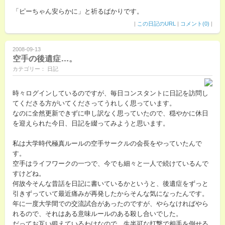
「ピーちゃん安らかに」と祈るばかりです。
|
この日記のURL
|
コメント(0)
|
2008-09-13
空手の後遺症…。
カテゴリー： 日記
時々ログインしているのですが、毎日コンスタントに日記を訪問し
てくださる方がいてくださってうれしく思っています。
なのに全然更新できずに申し訳なく思っていたので、穏やかに休日
を迎えられた今日、日記を綴ってみようと思います。
私は大学時代極真ルールの空手サークルの会長をやっていたんで
す。
空手はライフワークの一つで、今でも細々と一人で続けているんで
すけどね。
何故今そんな昔話を日記に書いているかというと、後遺症をずっと
引きずっていて最近痛みが再発したからそんな気になったんです。
年に一度大学間での交流試合があったのですが、やらなければやら
れるので、それはある意味ルールのある殺し合いでした。
だってお互い鍛えているわけなので、生半可な打撃で相手を倒せる