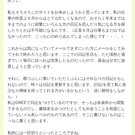
思うし。
私もそろそろこのサイトをお休みしようかと思っています。私の仕
事の性質上９月からはとても忙しくなるので、おそらく年末までは
今までのように頻繁にいろんな方の日記を読んだり気になる方を探
したりとかは不可能になるんです。（正直８月は仕事もまだ山では
なかったので、こっちにのめり込んでしまった感じです・・・。）
これからは気になっていてメールできずにいた方にメールをしてみ
てそれで終わろうと思います。ここでの日記生活も、ただ漠然と過
ぎていく毎日に比べれば充実したものだったので、退会はせずに放
置しようと思っています。
それに、暇つぶしに覗いていただくぶんにはそれなりの日記かもし
れないので、時々は日記を更新すると思います。(日記を見て私に多
少なり興味を持ってくれる方がいるかもという、淡い期待をしなが
ら。）
私はGREEで日記をつけているのですが、そっちは未成年から閲覧
できるものだし、趣味友をみつけたとしても出会うことを前提にし
ていないメル友レベルのものであるので、そこに書けないものはこ
っちに書くと思います。
私的には一区切りといったところですね。