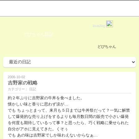
love2log
どびちゃん日記
どびちゃん
2006-10-02
吉野家の戦略
カテゴリー： 日記
約２年ぶりに吉野家の牛丼を食べました。
懐かしい味と香りに思わず涙が…
でも ちょっとまって、来月も５日までは牛丼祭だって？一気に解禁
して爆発的な売り上げをするよりも毎月数日間の販売で小さい爆発
を何度も期待しているって事？と思ったら、巧く戦略に乗せられた
自分がアホに見えてきた。くそぅ
でも あの味は吉野家でしか味わえないからなぁ…