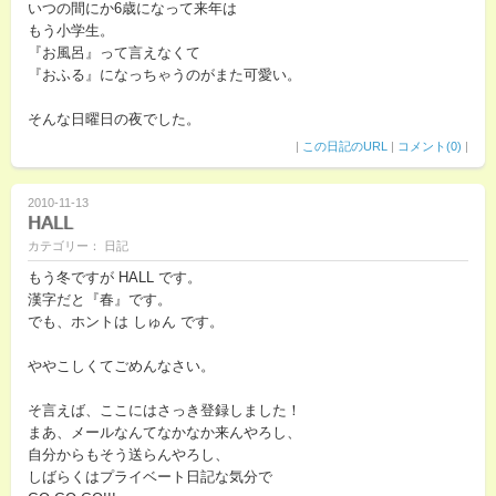
いつの間にか6歳になって来年は
もう小学生。
『お風呂』って言えなくて
『おふる』になっちゃうのがまた可愛い。
そんな日曜日の夜でした。
|
この日記のURL
|
コメント(0)
|
2010-11-13
HALL
カテゴリー： 日記
もう冬ですが HALL です。
漢字だと『春』です。
でも、ホントは しゅん です。
ややこしくてごめんなさい。
そ言えば、ここにはさっき登録しました！
まあ、メールなんてなかなか来んやろし、
自分からもそう送らんやろし、
しばらくはプライベート日記な気分で