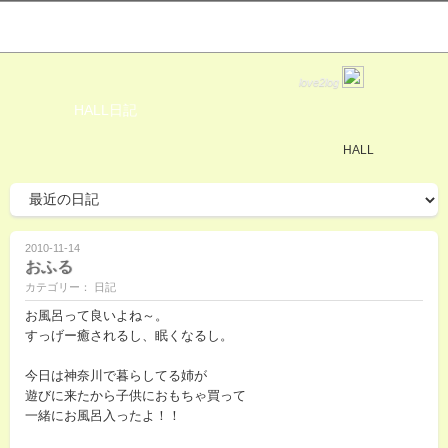
love2log
HALL日記
HALL
2010-11-14
おふる
カテゴリー： 日記
お風呂って良いよね～。
すっげー癒されるし、眠くなるし。
今日は神奈川で暮らしてる姉が
遊びに来たから子供におもちゃ買って
一緒にお風呂入ったよ！！