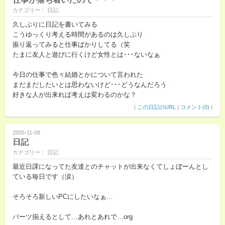
カテゴリー： 日記
久しぶりに日記を書いてみる
こうゆっくり考える時間があるのは久しぶり
振り返ってみると仕事ばかりしてる（笑
たまに友人と遊びに行くけど女性とは･･･ないなぁ
今日の仕事で色々結婚とかについて言われた
まだまだしたいとは思わないけど･･･どうなんだろう
好きな人が出来れば考えは変わるのかな？
|
この日記のURL
|
コメント(0)
|
2005-11-08
日記
カテゴリー： 日記
最近日課になってた友達とのチャットが出来なくてしょぼーんとし
ている毎日です（涙）
そろそろ新しいPCにしたいなぁ…
パーツ揃えるとして…あれとあれで…org