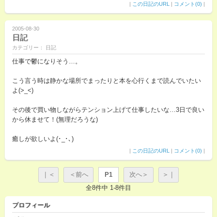
|
この日記のURL
|
コメント(0)
|
2005-08-30
日記
カテゴリー： 日記
仕事で鬱になりそう…。
こう言う時は静かな場所でまったりと本を心行くまで読んでいたい
よ(>_<)
その後で買い物しながらテンション上げて仕事したいな…3日で良い
から休ませて！(無理だろうな)
癒しが欲しいよ(･_･､)
|
この日記のURL
|
コメント(0)
|
｜＜
＜前へ
P1
次へ＞
＞｜
全8件中 1-8件目
プロフィール