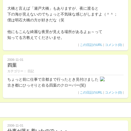
大橋と言えば「瀬戸大橋」もありますが、夜に渡ると
下の海が見えないのでちょっと不気味な感じがしますよ（＾＾；
僕は明石大橋の方が好きだな（笑
他にもこんな綺麗な夜景が見える場所があるよぉ～って
知ってる方教えてくださいませ。
|
この日記のURL
|
コメント(0)
|
2006-11-01
四葉
カテゴリー： 日記
ちょっと前に仕事で京都まで行ったとき見付けました
古き都にひっそりと在る四葉のクローバー(笑)
|
この日記のURL
|
コメント(0)
|
2006-11-01
仕事が落ち着いたので・・・