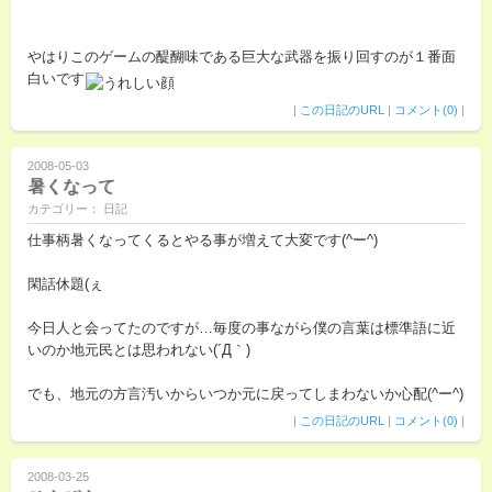
やはりこのゲームの醍醐味である巨大な武器を振り回すのが１番面
白いです
|
この日記のURL
|
コメント(0)
|
2008-05-03
暑くなって
カテゴリー： 日記
仕事柄暑くなってくるとやる事が増えて大変です(^ー^)
閑話休題(ぇ
今日人と会ってたのですが…毎度の事ながら僕の言葉は標準語に近
いのか地元民とは思われない(´Д｀)
でも、地元の方言汚いからいつか元に戻ってしまわないか心配(^ー^)
|
この日記のURL
|
コメント(0)
|
2008-03-25