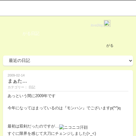
love2log
がる日記
がる
2009-02-14
まぁた…
カテゴリー： 日記
あっという間に2009年です
今年になってはまっているのは『モンハン』でございますp(^^)q
最初は双剣だったのですが…
すぐに限界を感じて大刀にチェンジしました(>_<)