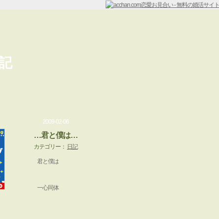
記
2009-02-06
…君と僕は…
カテゴリー：
日記
君と僕は
一心同体