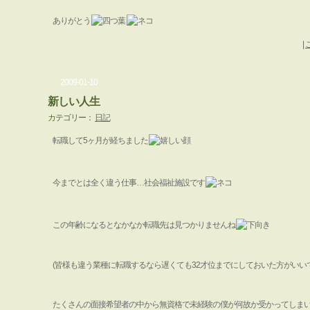
ありがとう
|
2009-01-10
新しい人生
カテゴリー：
日記
転職して5ヶ月が経ちました
今までとは全く違う仕事…社会福祉施設です
この年齢になるとなかなか転職先は見つかりませんね
(皆様も違う業種に転職するなら遅くても32才位までにしておいた方がいいで
たくさんの面接希望者の中から無資格で未経験の僕が何故か受かってしま