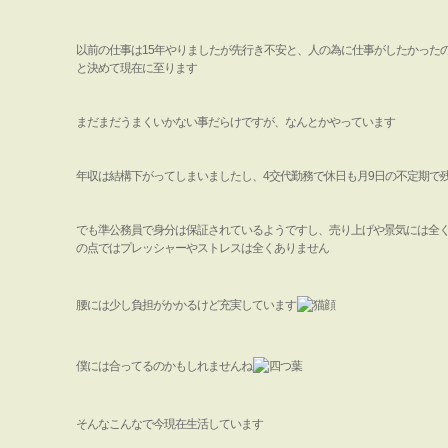
以前の仕事は15年やりましたが先行き不安と、人の為に仕事がしたかった
と決めて現在に至ります
まだまだうまくいかない事だらけですが、なんとかやっています
年収は結構下がってしまいましたし、4交代勤務で休日も月9日の不定期で
でも準公務員で身分は保証されているようですし、売り上げや景気には全
の点ではプレッシャーやストレスは全くありません
腰には少し負担がかかるけど充実しています
僕には合ってるのかもしれませんね
そんなこんなで今現在生活しています