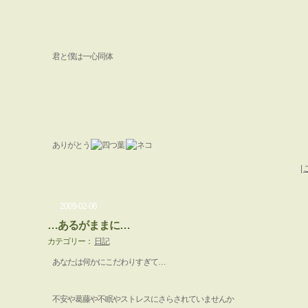
君と僕は一心同体
ありがとう
|
2009-02-06
…あるがままに…
カテゴリー：
日記
あなたは何かにこだわりすぎて…
不安や葛藤や不眠やストレスにさらされていませんか