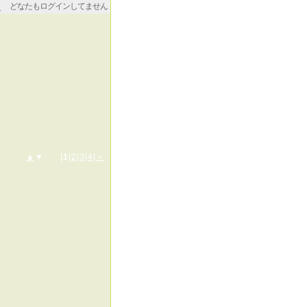
どなたもログインしてません
▲
▼ |
1
|
2
|
3
|
4
|
＞