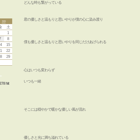
どんな時も繋がっている
君の優しさと温もりと思いやりが僕の心に染み渡り
>>
金
土
1
7
8
僕も優しさと温もりと思いやりを同じだけあげられる
4
15
1
22
8
29
心はいつも変わらず
ー
いつも一緒
278 hit
そこには穏やかで暖かな優しい風が流れ
優しさと光に満ち溢れている