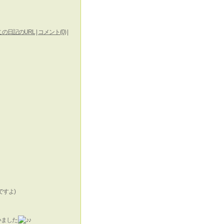
この日記のURL
|
コメント(0)
|
すよ)
いました