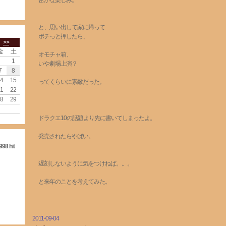
密かな楽しみ。
と、思い出して家に帰って
ポチっと押したら、
>>
金
土
オモチャ箱、
1
いや劇場上演？
7
8
4
15
ってくらいに素敵だった。
1
22
8
29
ドラクエ10の話題より先に書いてしまったよ。
発売されたらやばい。
998 hit
遅刻しないように気をつけねば。。。
と来年のことを考えてみた。
2011-09-04