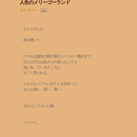
人生のメリーゴーランド
カテゴリー：
日記
なんとなしに
曲を聴いた。
ハウルは最初の帽子屋のシーンが一番好きで、
主人公がおばあさんの姿になっても
強い女、でいるところに
すごく惹かれる。
そもそもジブリに出てくる女性って
みんな強い、賢い、潔い。
それにしてもいい曲。
リピート。