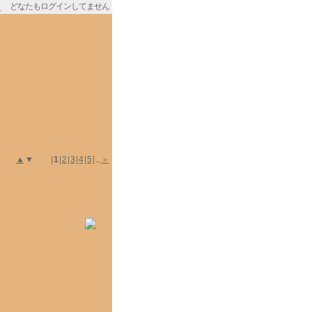
どなたもログインしてません
▲
▼ |
1
|
2
|
3
|
4
|
5
| ...
＞