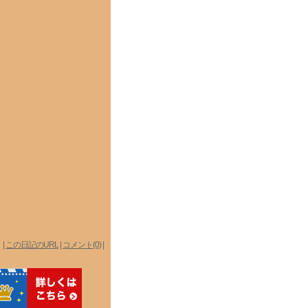
|
この日記のURL
|
コメント(0)
|