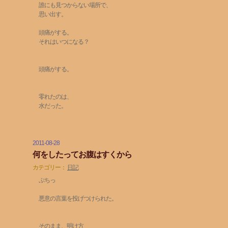
誰にも見つからない場所で、
思い出す。
頭痛がする。
それはいつになる？
頭痛がする。
零れたのは、
水だった。
2011-08-28
何をしたってお腹はすくから
カテゴリー：
日記
ぷちっ
悪意の言葉を投げつけられた。
そのまま、明け方