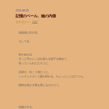
2011-08-29
記憶のベール、瞼の内側
カテゴリー：
日記
焦燥感と吐き気、
そして水。
砂があれば
ずっと手からこぼれ落ちる様子を眺めて、
笑っていられただろうに。
足跡が、向こう側だった。
シャクシャクいう夏が終わる、ちょっとしたほてりも。
隙間を残さず幕を閉じるのだろう。
頭痛がする。