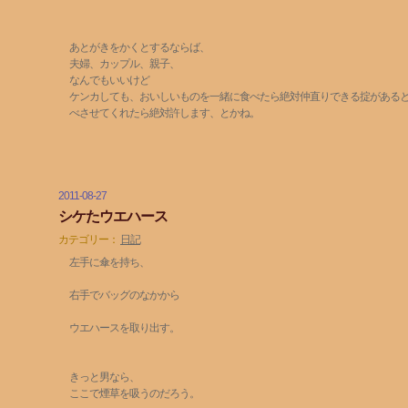
あとがきをかくとするならば、
夫婦、カップル、親子、
なんでもいいけど
ケンカしても、おいしいものを一緒に食べたら絶対仲直りできる掟がある
べさせてくれたら絶対許します、とかね。
2011-08-27
シケたウエハース
カテゴリー：
日記
左手に傘を持ち、
右手でバッグのなかから
ウエハースを取り出す。
きっと男なら、
ここで煙草を吸うのだろう。