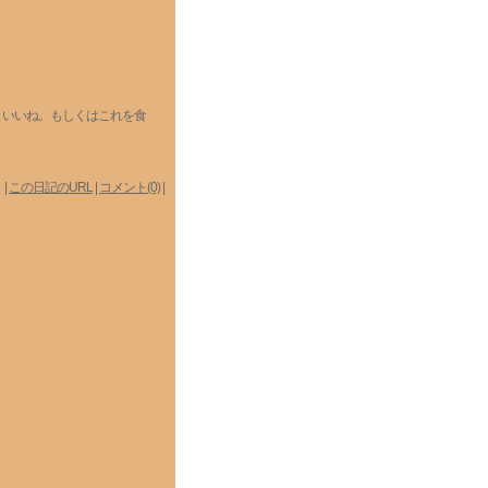
といいね。もしくはこれを食
|
この日記のURL
|
コメント(0)
|