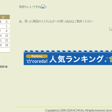
気持ちいいですね
>>
あ、買った商品のくだらなさへの突っ込みはご勘弁ください
金
土
1
|
7
8
4
15
1
22
8
29
ー
968 hit
Copyright (c) 1996-2026 ACHN Inc. All rights reserved, sinc