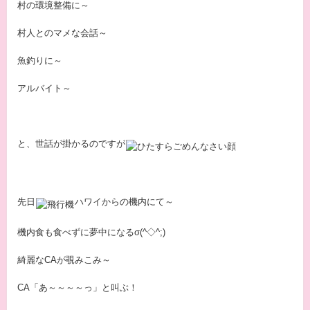
村の環境整備に～
村人とのマメな会話～
魚釣りに～
アルバイト～
と、世話が掛かるのですが
先日
ハワイからの機内にて～
機内食も食べずに夢中になるσ(^◇^;)
綺麗なCAが覗みこみ～
CA「あ～～～～っ」と叫ぶ！