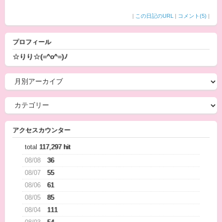
|
この日記のURL
|
コメント(5)
|
プロフィール
☆りり☆(=^o^=)ﾉ
アクセスカウンター
total
117,297 hit
08/08
36
08/07
55
08/06
61
08/05
85
08/04
111