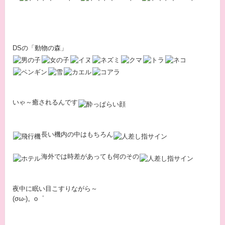
DSの「動物の森」
いゃ～癒されるんです
長い機内の中はもちろん
海外では時差があっても何のその
夜中に眠い目こすりながら～
(σω-)。о゜