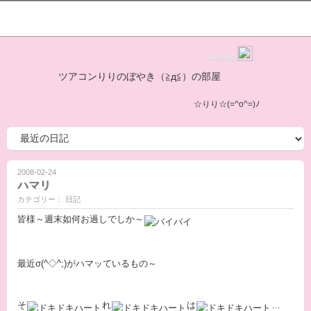
love2log
ツアコンりりのぼやき（≧д≦）の部屋
☆りり☆(=^o^=)ﾉ
2008-02-24
ハマリ
カテゴリー： 日記
皆様～週末如何お過しでしか～
最近σ(^◇^;)がハマッているもの～
そ
れ
は
…