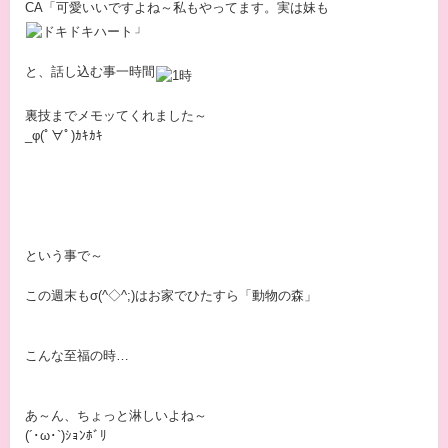
CA「可愛いいですよね～私もやってます。実は妹も
」
と、話し込む事一時間
裏技までメモッてくれました～
_φ(ﾟ∀ﾟ)ｶｷｶｷ
という事で～
この週末もσ(^◇^;)はお家でひたすら「動物の森」
こんな至福の時…
あ～ん、ちょっと淋しいよね～
(´･ω･`)ｼｮﾝﾎﾞﾘ