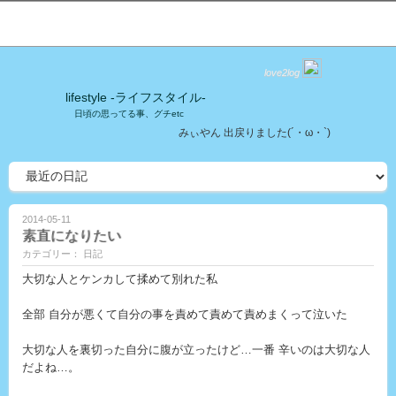
love2log
lifestyle -ライフスタイル-
日頃の思ってる事、グチetc
みぃやん 出戻りました(´・ω・`)
2014-05-11
素直になりたい
カテゴリー： 日記
大切な人とケンカして揉めて別れた私
全部 自分が悪くて自分の事を責めて責めて責めまくって泣いた
大切な人を裏切った自分に腹が立ったけど…一番 辛いのは大切な人
だよね…。