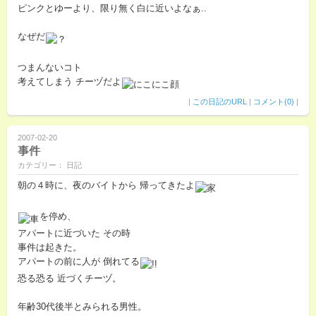
ピンクとゆーより、限り無く白に近いよなぁ..
なぜだ
つまんないコト
考えてしまう チーヅだよ
|
この日記のURL
|
コメント(0)
|
2007-02-20
事件
カテゴリー： 日記
朝の４時に、夜のバイトから 帰ってきたよ
を停め、
アパートに近づいた その時
事件は起きた。
アパートの前に人が 倒れてる
恐る恐る 近づくチーヅ。
年齢30代後半とみられる男性。