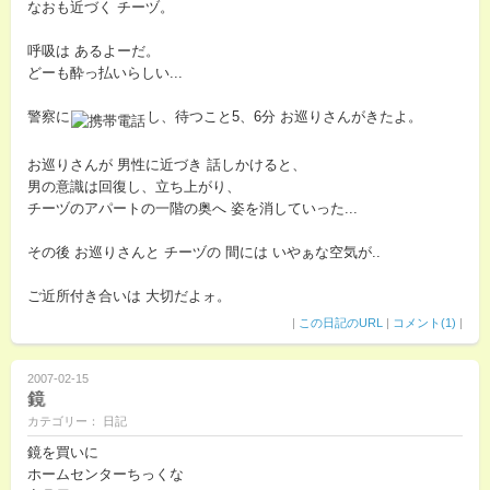
なおも近づく チーヅ。
呼吸は あるよーだ。
どーも酔っ払いらしい...
警察に
し、待つこと5、6分 お巡りさんがきたよ。
お巡りさんが 男性に近づき 話しかけると、
男の意識は回復し、立ち上がり、
チーヅのアパートの一階の奥へ 姿を消していった...
その後 お巡りさんと チーヅの 間には いやぁな空気が..
ご近所付き合いは 大切だよォ。
|
この日記のURL
|
コメント(1)
|
2007-02-15
鏡
カテゴリー： 日記
鏡を買いに
ホームセンターちっくな