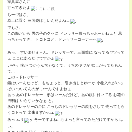
家具屋さんに
行ってきたよ
ちーづはさ、
卓上に置く 三面鏡ほしいんだよねェ
でもさ、
この際だから 男の子のクセに ドレッサー買っちゃおーかねェと 思
っちゃってさ、 トコトコと、ドレッサーコーナーへ
あっ、 すいませぇ～ん、ドレッサーで、三面鏡に なってるヤツって
ェ ここにあるだけですかぁ
いやっ 僕が つかうんぢゃなくて、うちのヤツが 欲しがってたもん
で...
この～ドレッサー
鏡はいーんだけど、もちょっと、引き出しとゆーか 小物入れがいっ
ぱい ついてんのが いーんですよねぇ...
あっ あのドレッサー、形はいーんだけど、あの鏡に付いてる お花の
照明は いらないかなぁ と。
あのドレッサーの台に こっちのドレッサーの鏡をさして 売ってもら
うコトって 出来ますかねェ
あっ ムリ
そーですよね...ちょっと言ってみただけですから は
い。