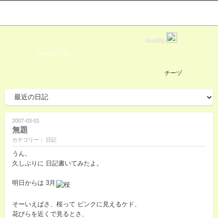
love2log
ちーづだよ
チーヅ
2007-03-01
無題
カテゴリー： 日記
うん、
久しぶりに 日記書いてみたよ。
明日からは 3月
そーいえばさ、桜って ピンクに見えるケド、
花びらを近くで見るとさ、