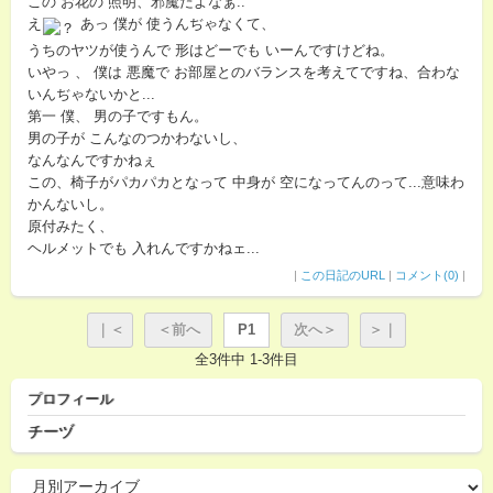
この お花の 照明、邪魔だよなぁ..
え
あっ 僕が 使うんぢゃなくて、
うちのヤツが使うんで 形はどーでも いーんですけどね。
いやっ 、 僕は 悪魔で お部屋とのバランスを考えてですね、合わな
いんぢゃないかと...
第一 僕、 男の子ですもん。
男の子が こんなのつかわないし、
なんなんですかねぇ
この、椅子がパカパカとなって 中身が 空になってんのって...意味わ
かんないし。
原付みたく、
ヘルメットでも 入れんですかねェ...
|
この日記のURL
|
コメント(0)
|
｜＜
＜前へ
P1
次へ＞
＞｜
全3件中 1-3件目
プロフィール
チーヅ