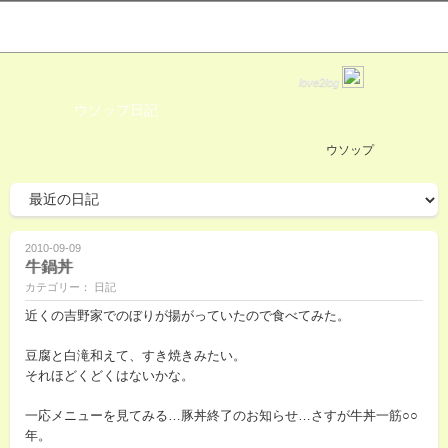
love2log
ウソップ日記
ウソップ
2010-09-09
牛鍋丼
カテゴリー： 日記
近くの吉野家でのぼりが揚がっていたので食べてみた。
豆腐と白滝和えて、すき焼きみたい。
それほどくどくはないかな。
一応メニューを見てみる…豚丼終了のお知らせ…さすが牛丼一筋○○
年。