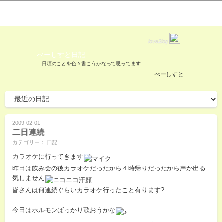
love2log
べーしすと日記
日頃のことを色々書こうかなって思ってます
べーしすと.
2009-02-01
二日連続
カテゴリー： 日記
カラオケに行ってきます
昨日は飲み会の後カラオケだったから４時帰りだったから声が出る
気しません
皆さんは何連続ぐらいカラオケ行ったこと有ります?
今日はホルモンばっかり歌おうかな