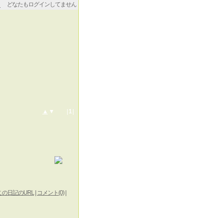
どなたもログインしてません
▲
▼ |
1
|
この日記のURL
|
コメント(0)
|