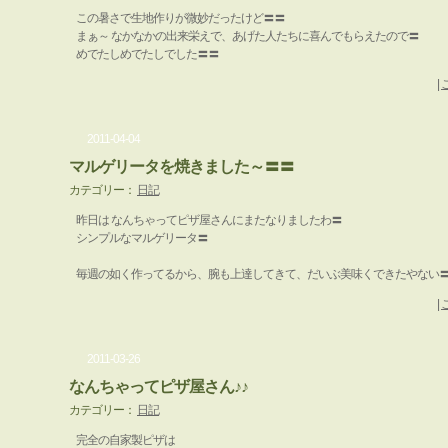
この暑さで生地作りが微妙だったけど〓〓
まぁ～ なかなかの出来栄えで、あげた人たちに喜んでもらえたので〓
めでたしめでたしでした〓〓
|
2011-04-04
マルゲリータを焼きました～〓〓
カテゴリー：
日記
昨日は なんちゃってピザ屋さんにまたなりましたわ〓
シンプルなマルゲリータ〓
毎週の如く作ってるから、腕も上達してきて、だいぶ美味くできたやない
|
2011-03-26
なんちゃってピザ屋さん♪♪
カテゴリー：
日記
完全の自家製ピザは