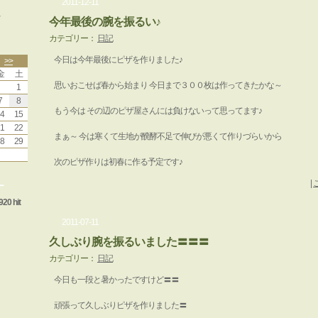
2011-12-11
今年最後の腕を振るい♪
カテゴリー：
日記
今日は今年最後にピザを作りました♪
>>
金
土
思いおこせば春から始まり 今日まで３００枚は作ってきたかな～
1
7
8
もう今は その辺のピザ屋さんには負けないって思ってます♪
4
15
1
22
まぁ～ 今は寒くて生地が醗酵不足で伸びが悪くて作りづらいから
8
29
次のピザ作りは初春に作る予定です♪
|
ー
920 hit
2011-07-11
久しぶり腕を振るいました〓〓〓
カテゴリー：
日記
今日も一段と暑かったですけど〓〓
頑張って久しぶりピザを作りました〓