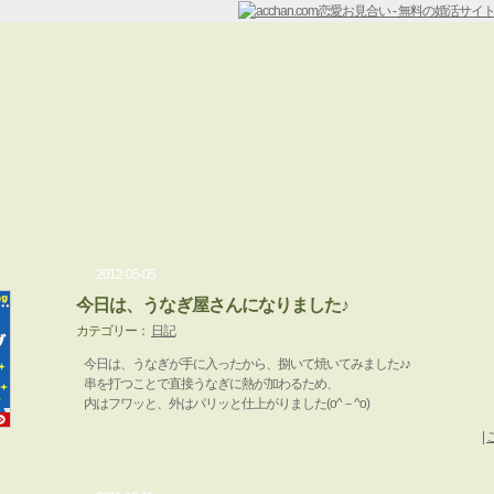
2012-05-05
今日は、うなぎ屋さんになりました♪
カテゴリー：
日記
今日は、うなぎが手に入ったから、捌いて焼いてみました♪♪
串を打つことで直接うなぎに熱が加わるため、
内はフワッと、外はパリッと仕上がりました(o^－^o)
|