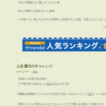
やはり想像以上に難しかったけど〓
何とか美味くは作れました〓〓
３０枚くらい焼いたのですが仲間やご近所の人と 全部、完食しちゃいまし
|
2011-02-19
人生 最大のチャレンジ
カテゴリー：
日記
先週から自宅の空き地に
ピザ窯を造り始めました
動機は自家製オリジナルピザを自分で焼いてみたかったこと
窯造りメチャ大変なんやけど なんちゃってピザ職人を目指して頑張ります