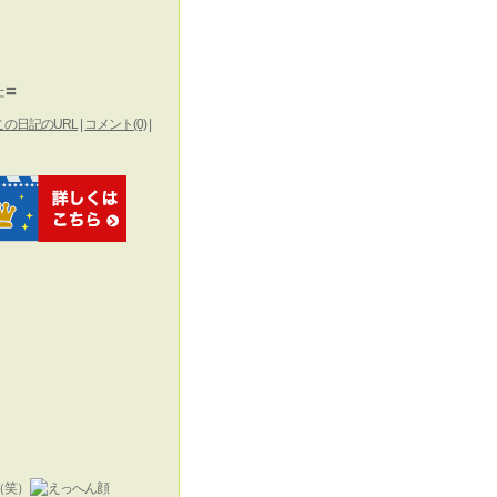
た〓
この日記のURL
|
コメント(0)
|
（笑）