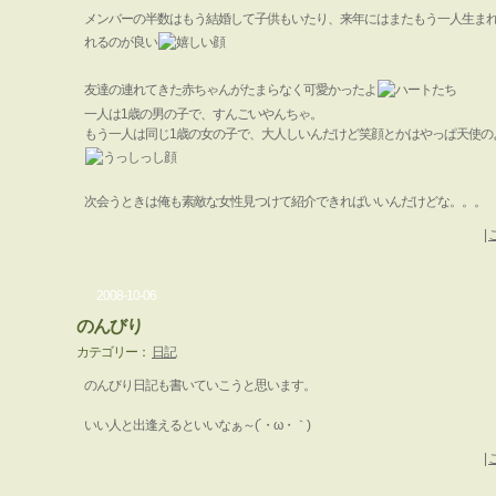
メンバーの半数はもう結婚して子供もいたり、来年にはまたもう一人生ま
れるのが良い
友達の連れてきた赤ちゃんがたまらなく可愛かったよ
一人は1歳の男の子で、すんごいやんちゃ。
もう一人は同じ1歳の女の子で、大人しいんだけど笑顔とかはやっぱ天使の
次会うときは俺も素敵な女性見つけて紹介できればいいんだけどな。。。
|
2008-10-06
のんびり
カテゴリー：
日記
のんびり日記も書いていこうと思います。
いい人と出逢えるといいなぁ～(´・ω・｀)
|