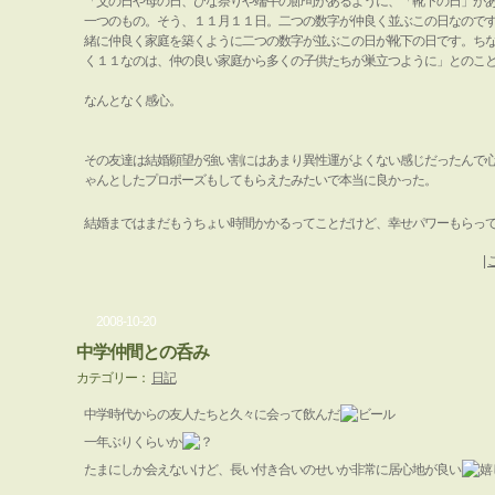
「父の日や母の日、ひな祭りや端午の節句があるように、「靴下の日」が
一つのもの。そう、１１月１１日。二つの数字が仲良く並ぶこの日なので
緒に仲良く家庭を築くように二つの数字が並ぶこの日が靴下の日です。ち
く１１なのは、仲の良い家庭から多くの子供たちが巣立つように」とのこ
なんとなく感心。
その友達は結婚願望が強い割にはあまり異性運がよくない感じだったんで
ゃんとしたプロポーズもしてもらえたみたいで本当に良かった。
結婚まではまだもうちょい時間かかるってことだけど、幸せパワーもらっ
|
2008-10-20
中学仲間との呑み
カテゴリー：
日記
中学時代からの友人たちと久々に会って飲んだ
一年ぶりくらいか
たまにしか会えないけど、長い付き合いのせいか非常に居心地が良い