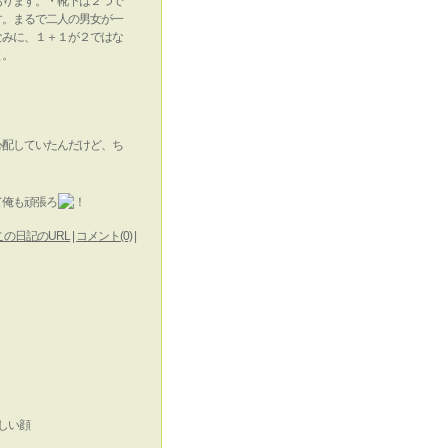
あります。・靴下は２つで
す。まるで二人の男女が一
なみに、１＋１が２ではな
と。
心配していたんだけど、ち
て俺も頑張ろ
この日記のURL
|
コメント(0)
|