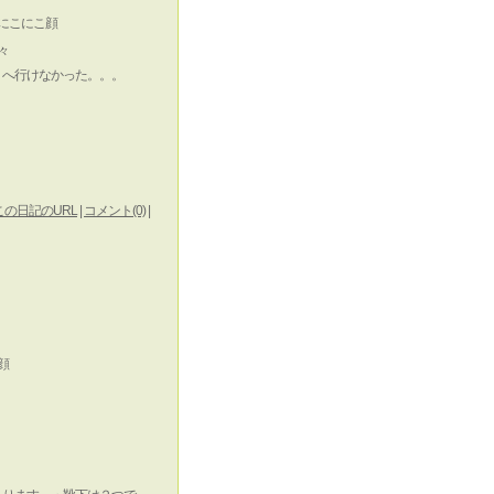
うへ行けなかった。。。
この日記のURL
|
コメント(0)
|