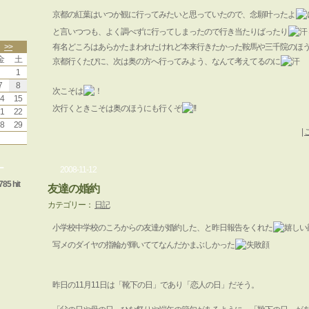
京都の紅葉はいつか観に行ってみたいと思っていたので、念願叶ったよ
と言いつつも、よく調べずに行ってしまったので行き当たりばったり
>>
有名どころはあらかたまわれたけれど本来行きたかった鞍馬や三千院のほ
金
土
京都行くたびに、次は奥の方へ行ってみよう、なんて考えてるのに
1
7
8
次こそは
4
15
次行くときこそは奥のほうにも行くぞ
1
22
8
29
|
ー
2008-11-12
785 hit
友達の婚約
カテゴリー：
日記
小学校中学校のころからの友達が婚約した、と昨日報告をくれた
写メのダイヤの指輪が輝いててなんだかまぶしかった
昨日の11月11日は「靴下の日」であり「恋人の日」だそう。