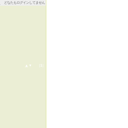
どなたもログインしてません
▲
▼ |
1
|