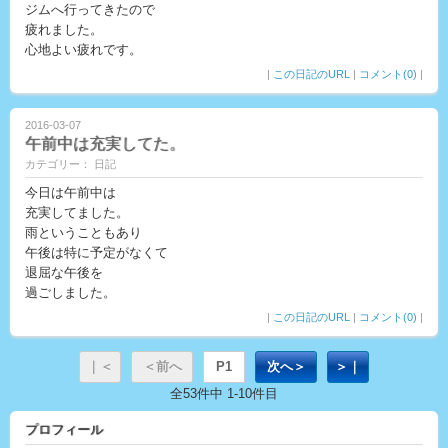
ジムへ行ってきたので
疲れました。
心地よい疲れです。
|
この日記のURL
|
コメント(0)
|
2016-03-07
午前中は充実してた。
カテゴリー： 日記
今日は午前中は
充実してました。
雨ということもあり
午後は特に予定がなくて
退屈な午後を
過ごしました。
|
この日記のURL
|
コメント(0)
|
｜＜
＜前へ
P1
次へ＞
＞｜
全53件中 1-10件目
プロフィール