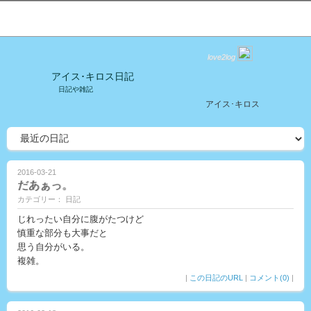
love2log
アイス･キロス日記
日記や雑記
アイス･キロス
2016-03-21
だあぁっ。
カテゴリー： 日記
じれったい自分に腹がたつけど
慎重な部分も大事だと
思う自分がいる。
複雑。
|
この日記のURL
|
コメント(0)
|