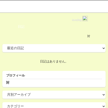
love2log
日記
対
日記はありません。
プロフィール
対