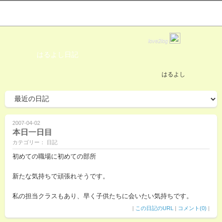
love2log
はるよし日記
はるよし
2007-04-02
本日一日目
カテゴリー： 日記
初めての職場に初めての部所
新たな気持ちで頑張れそうです。
私の担当クラスもあり、早く子供たちに会いたい気持ちです。
|
この日記のURL
|
コメント(0)
|