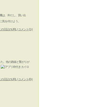
機は、外だし、買い出
に気を付けよう。
この日記のURL
|
コメント(1)
|
した。他の路線と繋がりが
、
カイロ
この日記のURL
|
コメント(0)
|