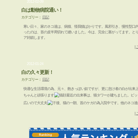
2012-02-09
白は動物病院通い！
カテゴリー：
日記
寒い日々、家のネコ達は、病猫、怪我猫ばかりです。風邪引き、慢性型口
ったのは、首の皮半周切れて縫いました。今は、完全に塞がってます。と
ア封鎖します。
|
2012-01-24
白の久々更新！
カテゴリー：
日記
快適な生活環境の為、元々、飽きっぽい奴ですが、更に怠け者の白が出来
ちゃんと頑張ります
最近の出来事は、猫タワーが建ちました。ビッ
広いので大丈夫
後、猫の一朗、首のケガの為入院中です。他のネコ達
|