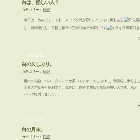
白は、怪しい人？
カテゴリー：
日記
今日は、休みです。でも…スッゴク外が寒い、ついでに風もある
洗濯
し、自転車だし、目指し帽子の完全防備で作業中です
風邪引き
|
2011-12-01
白の久しぶり。
カテゴリー：
日記
遠出の場合、バス、タクシーが多いですが、久しぶりに、天浜線に乗りま
あるので意外と便利です。単純に、自分で運転する気が無い人です。あと
パーク復帰しました。
|
2011-11-28
白の月末。
カテゴリー：
日記