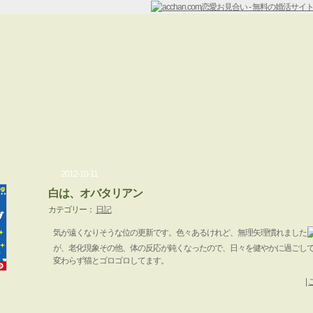
2012-10-11
白は、オバタリアン
カテゴリー：
日記
気が遠くなりそうな位の更新です。色々あるけれど、無理矢理慣れました
が、老化現象その他、体の反応が鈍くなったので、日々を健やかに過ごし
変わらず猫とゴロゴロしてます。
|