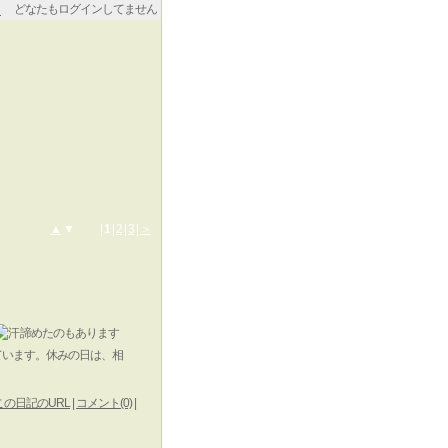
どなたもログインしてません
▲
▼ |
1
|
2
|
3
|
＞
諦めたのもあります
ています。休みの日は、相
この日記のURL
|
コメント(0)
|