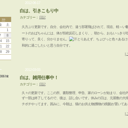
2012-06-17
白は、引きこもり中
カテゴリー：
日記
>>
金
土
久方ぶり更新です。自分、会社内で、違う部署飛ばされて、現在、軽～い
1
ートのおばちゃんには、体が拒絶反応しまくり、、朝から、おもいっきり
7
8
寄りって、良く、分かりません。
とりあえず、ちょびっと色々あるけ
4
15
和的に過ごしたいと思う自分です。
1
22
8
29
|
ー
2012-03-03
006 hit
白は、雑用仕事中！
カテゴリー：
日記
久々の更新です。ここの所、書類整理、申告、家のローンが始まり、会社
ず一部は終了してるので、後は、話し合いです。休みの日は、元屋敷の大
チボチやってます。因みに、今朝は、猫のお供え物(獲物の残骸)が置いてあ
|