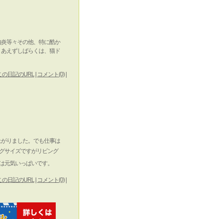
内炎等々その他、特に酷か
りあえずしばらくは、猫ド
この日記のURL
|
コメント(0)
|
上がりました。でも仕事は
グサイズですがリビング
は元気いっぱいです。
この日記のURL
|
コメント(0)
|