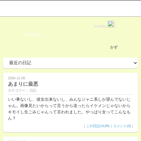
love2log
かず日記
かず
2006-11-06
あまりに最悪
カテゴリー： 日記
いい事ないし、彼女出来ないし、みんなジャニ系しか望んでないじ
ゃん。画像見たいからって言うから送ったらイケメンじゃないから
キモイし生ごみじゃんって言われました。やっぱり女ってこんなも
ん？
|
この日記のURL
|
コメント(0)
|