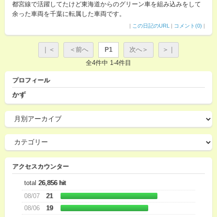
都宮線で活躍してたけど東海道からのグリーン車を組み込みをして
余った車両を千葉に転属した車両です。
|
この日記のURL
|
コメント(0)
|
｜＜
＜前へ
P1
次へ＞
＞｜
全4件中 1-4件目
プロフィール
かず
アクセスカウンター
total
26,856 hit
08/07
21
08/06
19