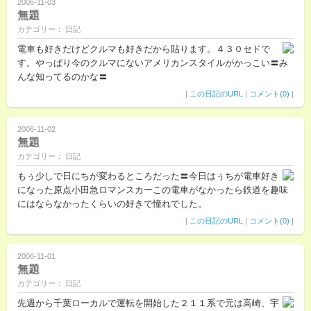
2006-11-03
無題
カテゴリー： 日記
電車も好きだけどクルマも好きだから貼ります。４３０セドで
す。やっぱり今のクルマにないアメリカンスタイルがかっこい〓み
んな知ってるのかな〓
|
この日記のURL
|
コメント(0)
|
2006-11-02
無題
カテゴリー： 日記
もぅ少しで日にちが変わるところだった〓今日はぅちが電車好き
になった原点小田急ロマンスカーこの電車がなかったら鉄道を趣味
にはならなかったくらいの好きで憧れでした。
|
この日記のURL
|
コメント(0)
|
2006-11-01
無題
カテゴリー： 日記
先週から千葉ローカルで運転を開始した２１１系で元は高崎、宇