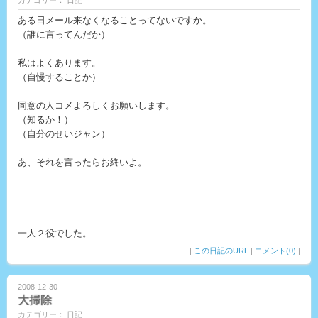
カテゴリー： 日記
ある日メール来なくなることってないですか。
（誰に言ってんだか）
私はよくあります。
（自慢することか）
同意の人コメよろしくお願いします。
（知るか！）
（自分のせいジャン）
あ、それを言ったらお終いよ。
一人２役でした。
|
この日記のURL
|
コメント(0)
|
2008-12-30
大掃除
カテゴリー： 日記