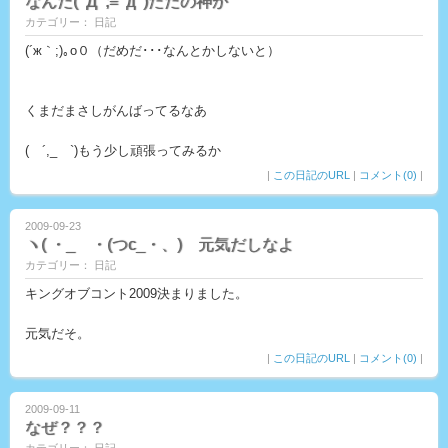
なんだ(ﾟДﾟ;≡ﾟдﾟ)ただの神か
カテゴリー： 日記
(´ж｀;)｡o０（だめだ･･･なんとかしないと）
くまだまさしがんばってるなあ
( ´,_ゝ`)もう少し頑張ってみるか
|
この日記のURL
|
コメント(0)
|
2009-09-23
ヽ( ・_ゝ・(つc_・、)ゝ元気だしなよ
カテゴリー： 日記
キングオブコント2009決まりました。
元気だそ。
|
この日記のURL
|
コメント(0)
|
2009-09-11
なぜ？？？