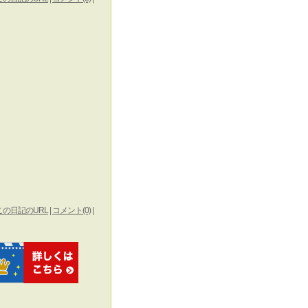
この日記のURL
|
コメント(0)
|