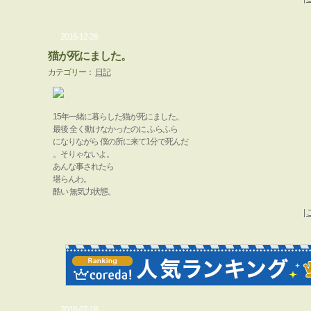
2016-12-26
猫が死にました。
カテゴリー：
日記
15年一緒に暮らした猫が死にました。
最後 全く動けなかったのに ふらふら
になりながら 僕の所に来て1分で死んだ
。そりゃないよ。
あんな事されたら
堪らんわ。
酷い 無気力状態。
|
2016-07-18