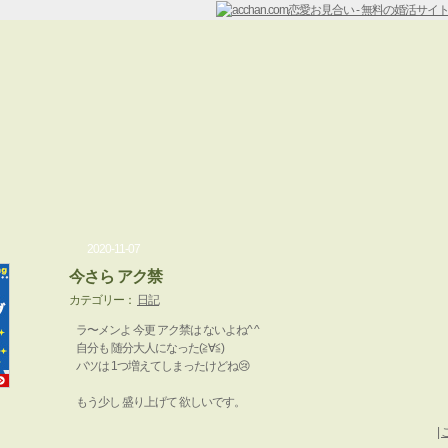
2020-11-07
今さら アク禁
カテゴリー：
日記
ラ〜メンよ 今更 アク禁は ないよね^ ^
自分も 随分大人になった(≧∀≦)
バツは 1つ増えてしまったけどね😢
もう少し 盛り上げて 欲しいです。
|