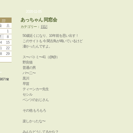
2020-11-05
あっちゃん 同窓会
>>
金
土
カテゴリー：
日記
1
50歳近くになり、10年前を思い出す！
7
8
このサイトも 今 閑古鳥が鳴いているけど
4
15
凄かったんですよ。
1
22
8
29
ス〜パトミ〜41（@t@）
野良猫
普通の男
ー
バ〜二〜
黒川
907 hit
早苗
ティーンカー先生
セシル
ベンツのおじさん
その他 もろもろ
楽しかったな〜
みんなどうしてるかな？