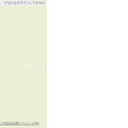
どなたもログインしてません
▲
▼ |
1
|
この日記のURL
|
コメント(0)
|