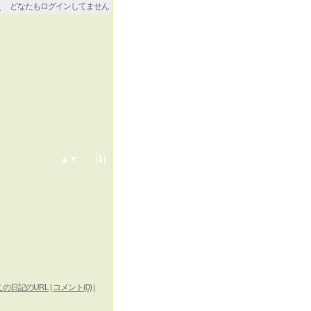
どなたもログインしてません
▲
▼ |
1
|
この日記のURL
|
コメント(0)
|