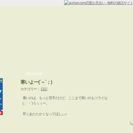
2012-02-06
寒いよー(´～`；)
カテゴリー：
日記
暑いのは、もっと苦手だけど、ここまで寒いのもツライな
(；´・`)うぅぅー。
早くあたたかくなってほしぃ♪
|