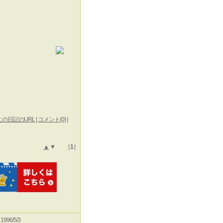
この日記のURL
|
コメント(0)
|
▲
▼ |
1
|
e 1996/5/3