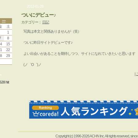
2012-01-28
ついにデビュー♪
>>
カテゴリー：
日記
金
土
写真は本文と関係ありませんが（笑）
1
7
8
ついに昨日サイトデビューです♪
4
15
1
22
よい出会いがあることを期待しつつ、サイトになれていきたいと思います
8
29
(ノ゜O゜)ノ
|
ー
628 hit
Copyright (c) 1996-2026 ACHN Inc. All rights reserved, sinc