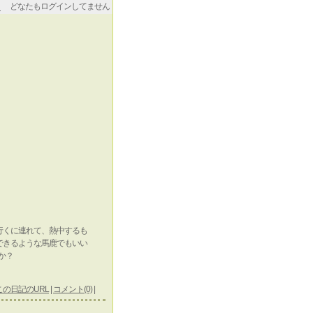
どなたもログインしてません
行くに連れて、熱中するも
できるような馬鹿でもいい
か？
この日記のURL
|
コメント(0)
|