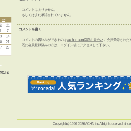
コメントはありません。
もしくはまだ承認されていません。
>>
金
土
コメントを書く
6
7
3
14
コメントの書込みができるのは
acchan.com恋愛お見合い
に会員登録された
0
21
既に会員登録済みの方は、ログイン後にアクセスして下さい。
7
28
ー
401 hit
Copyright (c) 1996-2026 ACHN Inc. All rights reserved, sinc