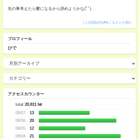
先の事考えたら鬱になるから諦めようかな(ﾟﾟ)
|
この日記のURL
|
コメント(0)
|
プロフィール
ひで
アクセスカウンター
total
20,811 hit
08/07
13
08/06
20
08/05
12
08/04
21