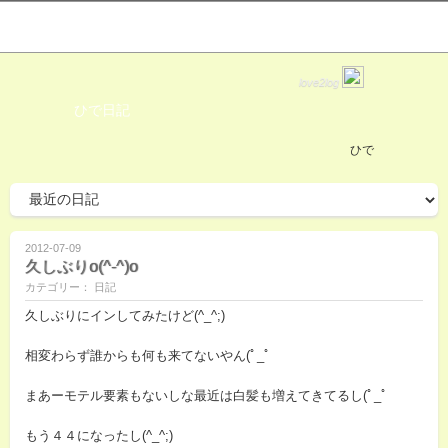
love2log
ひで日記
ひで
2012-07-09
久しぶりo(^-^)o
カテゴリー： 日記
久しぶりにインしてみたけど(^_^;)
相変わらず誰からも何も来てないやん(ﾟ_ﾟ
まあーモテル要素もないしな最近は白髪も増えてきてるし(ﾟ_ﾟ
もう４４になったし(^_^;)