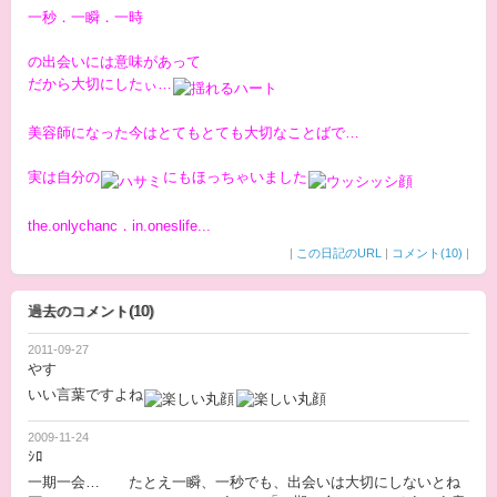
一秒．一瞬．一時
の出会いには意味があって
だから大切にしたぃ…
美容師になった今はとてもとても大切なことばで…
実は自分の
にもほっちゃいました
the.onlychanc．in.oneslife...
|
この日記のURL
|
コメント(10)
|
過去のコメント(10)
2011-09-27
やす
いい言葉ですよね
2009-11-24
ｼﾛ
一期一会… たとえ一瞬、一秒でも、出会いは大切にしないとね