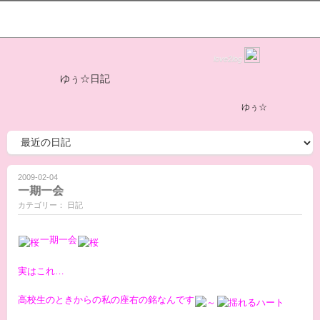
love2log
ゆぅ☆日記
ゆぅ☆
2009-02-04
一期一会
カテゴリー： 日記
一期一会
実はこれ…
高校生のときからの私の座右の銘なんです