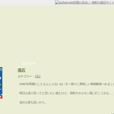
2012-03-08
流石
カテゴリー：
日記
cook Do馬鹿にしたもんじゃないね！久々振りに美味しい晩御飯食べれまし
明日も張り切ってと言いたい処だけど、長町のホルモン屋に行こうかな…
会社も家も近いから。