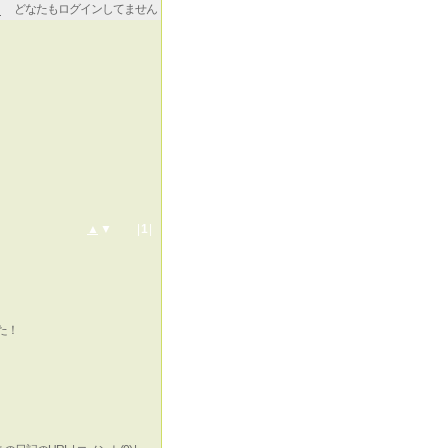
どなたもログインしてません
▲
▼ |
1
|
た！
。