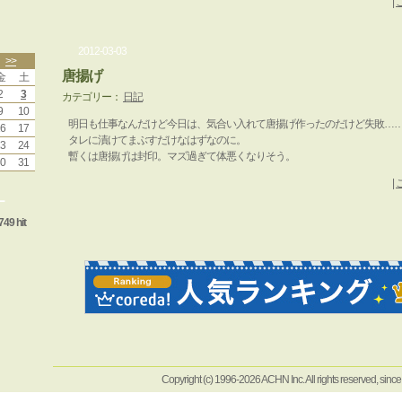
|
2012-03-03
>>
唐揚げ
金
土
2
3
カテゴリー：
日記
9
10
明日も仕事なんだけど今日は、気合い入れて唐揚げ作ったのだけど失敗…
6
17
タレに漬けてまぶすだけなはずなのに。
3
24
暫くは唐揚げは封印。マズ過ぎて体悪くなりそう。
0
31
|
ー
749 hit
Copyright (c) 1996-2026 ACHN Inc. All rights reserved, sinc