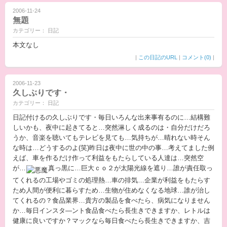
2006-11-24
無題
カテゴリー： 日記
本文なし
|
この日記のURL
|
コメント(0)
|
2006-11-23
久しぶりです・
カテゴリー： 日記
日記付けるの久しぶりです・毎日いろんな出来事有るのに…結構難
しいかも、夜中に起きてると…突然淋しく成るのは・自分だけだろ
うか、音楽を聴いてもテレビを見ても…気持ちが…晴れない時そん
な時は…どうするのよ(笑)昨日は夜中に世の中の事…考えてました例
えば、車を作るだけ作って利益をもたらしている人達は…突然空
が…
真っ黒に…巨大ｃｏ２が太陽光線を遮り…誰が責任取っ
てくれるの工場やゴミの処理熱…車の排気…企業が利益をもたらす
ため人間が便利に暮らすため…生物が住めなくなる地球…誰が治し
てくれるの？食品業界…貴方の製品を食べたら、病気になりません
か…毎日インスタ―ント食品食べたら長生きできますか、レトルは
健康に良いですか？マックなら毎日食べたら長生きできますか、吉