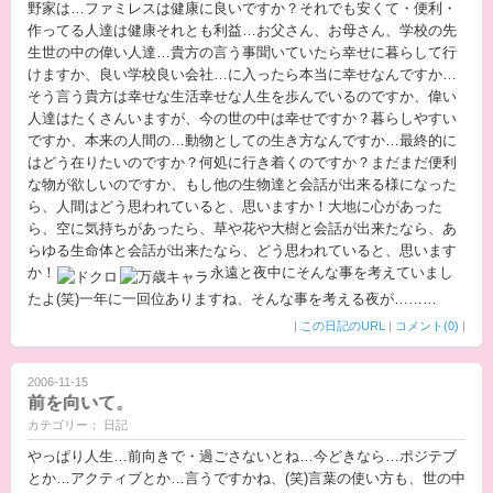
野家は…ファミレスは健康に良いですか？それでも安くて・便利・
作ってる人達は健康それとも利益…お父さん、お母さん、学校の先
生世の中の偉い人達…貴方の言う事聞いていたら幸せに暮らして行
けますか、良い学校良い会社…に入ったら本当に幸せなんですか…
そう言う貴方は幸せな生活幸せな人生を歩んでいるのですか、偉い
人達はたくさんいますが、今の世の中は幸せですか？暮らしやすい
ですか、本来の人間の…動物としての生き方なんですか…最終的に
はどう在りたいのですか？何処に行き着くのですか？まだまだ便利
な物が欲しいのですか、もし他の生物達と会話が出来る様になった
ら、人間はどう思われていると、思いますか！大地に心があった
ら、空に気持ちがあったら、草や花や大樹と会話が出来たなら、あ
らゆる生命体と会話が出来たなら、どう思われていると、思います
か！
永遠と夜中にそんな事を考えていまし
たよ(笑)一年に一回位ありますね、そんな事を考える夜が………
|
この日記のURL
|
コメント(0)
|
2006-11-15
前を向いて。
カテゴリー： 日記
やっぱり人生…前向きで・過ごさないとね…今どきなら…ポジテブ
とか…アクティブとか…言うですかね、(笑)言葉の使い方も、世の中