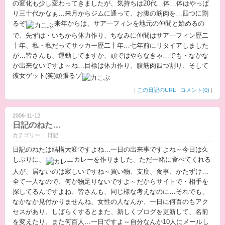
の変化も少し変わってきましたが、気持ちは20代…体…体はやっぱ
り三十代かなぁ…来月からジムに通って、お腹の筋肉を…四つに割
るぞ
来年からは、サア―フィンを地元の仲間と始めるの
で、先ずは・いちから体力作り、ちなみに仲間はサア―フィン歴二
十年、私・私だってサッカー歴二十年…七年前にリタイアしました
が…皆さんも、運動してますか、頭ではやらなきゃ…でも・なかな
か出来ないですよ～ね…目標は体力作り、腹筋肉四つ割り、そして
彼女ゲット(笑)頑張るゾ
|
この日記のURL
|
コメント(0)
|
2006-11-12
日記のねた…
カテゴリー： 日記
日記のねたは結構大変ですよね…一日の出来事ですよね～今日は久
しぶりに、
カレーを作りました、ただ一緒に食べてくれる
人が、居ないのは寂しいですね～買い物、支度、食事、かたずけ…
全て一人なので、何か物足りないですよ～だからサイトで・相手を
探してるんですよね、皆さんも、同じ様な考えなのに…それでも、
なかなか見付かりませんね、女性の人なんか、一日に何百のもアク
セスがあり、しばらくするとまた、新しくブログを更新して、名前
を変えたり、また何百人…一日ですよ～自分なんか10人にメールし