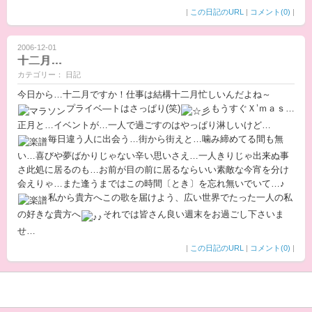
|
この日記のURL
|
コメント(0)
|
2006-12-01
十二月…
カテゴリー： 日記
今日から…十二月ですか！仕事は結構十二月忙しいんだよね～
プライベ―トはさっぱり(笑)
もうすぐＸ’ｍａｓ…
正月と…イベントが…一人で過ごすのはやっぱり淋しいけど…
毎日違う人に出会う…街から街えと…噛み締めてる間も無
い…喜びや夢ばかりじゃない辛い思いさえ…一人きりじゃ出来ぬ事
さ此処に居るのも…お前が目の前に居るならいい素敵な今宵を分け
会えりゃ…また逢うまではこの時間〔とき〕を忘れ無いでいて…♪
私から貴方へこの歌を届けよう、広い世界でたった一人の私
の好きな貴方へ
それでは皆さん良い週末をお過ごし下さいま
せ…
|
この日記のURL
|
コメント(0)
|