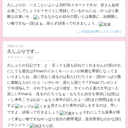
久しぶりの…一人ごといよいよ2007年スタートですが、皆さん如何
お過ごしでしょうか？サイトに登録しているからには…やっぱり素
敵な出逢いを…
でもなかなか自分の思いとは裏腹に…結構難し
い物ですね～(笑)まぁ…焦らず頑張って行きましょう…
|
この日記のURL
|
コメント(0)
|
2006-12-13
久しぶりです…
カテゴリー： 日記
久しぶりの日記です…と・言っても誰も訪ねてくれませんが(笑)それ
にしても最近はX'masのイルミネ―ションが綺麗な季節になってま
いりましたね…逆に切なく成るのは私だけだろうか・(笑)やっぱり隣
に素敵な人がいたら・いやいや…居たら居たで？X'masプレゼント
で今頃悩んで…それでもやっぱり彼女…サイトの人達の大半は一人
寂しいX'masを…送るのだろうなぁ・もちろん自分を筆頭にね(笑)よ
～し来年こそはおお～ぁもう来年の話しかよ～(笑)まだ時間はありま
すよ
皆さんまだ来年の話しをするのは、早い
ですよ…頑張って行きましょう
それにしても返事が帰
って来ない物ですねやっぱり自分の携帯電話…送信専用なのかな(笑)
ジャンジャン