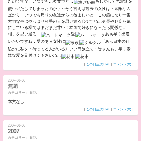
たのですが、いつでも…彼女位と…
もしかして恋愛運を
使い果たしてしまったのかァ～そう言えば過去の女性は・素敵な人
ばかり、いつでも周りの友達からは羨ましいと…この歳になり一番
大切な事はやっぱり相手の人を思い遣る心ですね…身長や容姿を気
にしている様ではまだまだ甘い！本気で好きになったら関係ない…
相手を思い遣る…
愛
あぁ早く出逢
いたいですね…愛のある女性に
〔あぁ日本の何
処かに私を・待ってる人がいる〕いい日旅立ち・皆さんも、早く素
敵な愛を見付けて下さいね…
|
この日記のURL
|
コメント(0)
|
2007-01-08
無題
カテゴリー： 日記
本文なし
|
この日記のURL
|
コメント(0)
|
2007-01-08
2007
カテゴリー： 日記