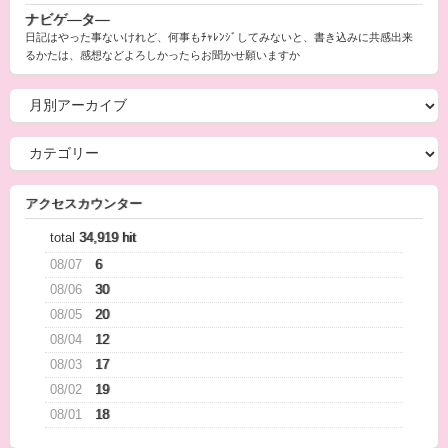
ナビゲ―タ―
日記はやった事ないけれど、何事もﾁｬﾚﾝｼﾞしてみないと、書き込みに共感出来
るかたは、感想などよろしかったらお聞かせ願いますか
アクセスカウンター
total
34,919 hit
08/07
6
08/06
30
08/05
20
08/04
12
08/03
17
08/02
19
08/01
18