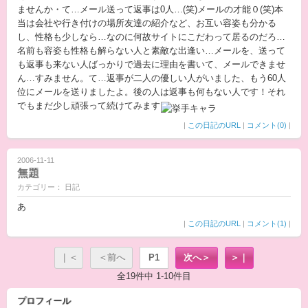
ませんか・て…メール送って返事は0人…(笑)メールの才能０(笑)本
当は会社や行き付けの場所友達の紹介など、お互い容姿も分かる
し、性格も少しなら…なのに何故サイトにこだわって居るのだろ…
名前も容姿も性格も解らない人と素敵な出逢い…メールを、送って
も返事も来ない人ばっかりで過去に理由を書いて、メールできませ
ん…すみません。て…返事が二人の優しい人がいました、もう60人
位にメールを送りましたよ。後の人は返事も何もない人です！それ
でもまだ少し頑張って続けてみます
|
この日記のURL
|
コメント(0)
|
2006-11-11
無題
カテゴリー： 日記
あ
|
この日記のURL
|
コメント(1)
|
｜＜
＜前へ
P1
次へ＞
＞｜
全19件中 1-10件目
プロフィール