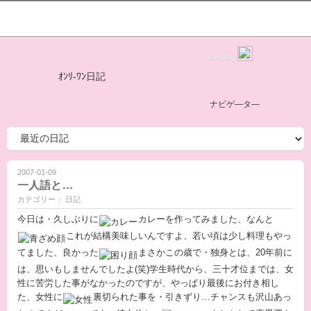
love2log
ｵﾝﾘ-ﾜﾝ日記
ナビゲ―タ―
2007-01-09
一人語と…
カテゴリー： 日記
今日は・久しぶりに
カレーを作ってみました、なんと
これが結構美味しいんですよ、若い頃は少し料理もやっ
てました、良かった
まさかこの歳で・独身とは、20年前に
は、思いもしませんでしたよ(笑)学生時代から、三十才位までは、女
性に苦労した事がなかったのですが、やっぱり最後にお付き相し
た、女性に
裏切られた事を・引きずり…チャンスも沢山あっ