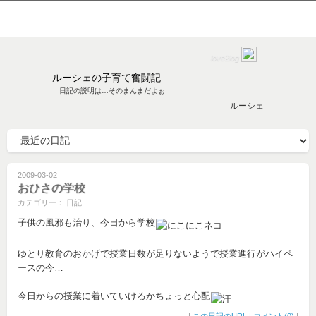
love2log
ルーシェの子育て奮闘記
日記の説明は…そのまんまだよぉ
ルーシェ
2009-03-02
おひさの学校
カテゴリー： 日記
子供の風邪も治り、今日から学校
ゆとり教育のおかげで授業日数が足りないようで授業進行がハイペ
ースの今…
今日からの授業に着いていけるかちょっと心配