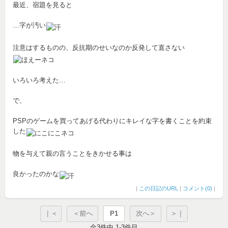
最近、宿題を見ると
…字が汚い
注意はするものの、反抗期のせいなのか反発して直さない
いろいろ考えた…
で、
PSPのゲームを買ってあげる代わりにキレイな字を書くことを約束
した
物を与えて親の言うことをきかせる事は
良かったのかな
|
この日記のURL
|
コメント(0)
|
｜＜
＜前へ
P1
次へ＞
＞｜
全3件中 1-3件目