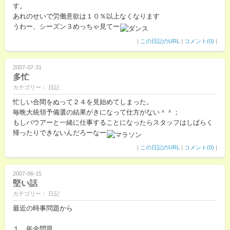
す。
あれのせいで労働意欲は１０％以上なくなります
うわー、シーズン３めっちゃ見てー
|
この日記のURL
|
コメント(0)
|
2007-07-31
多忙
カテゴリー： 日記
忙しい合間をぬって２４を見始めてしまった。
毎晩大統領予備選の結果がきになって仕方がない＾＾；
もしバウアーと一緒に仕事することになったらスタッフはしばらく
帰ったりできないんだろーなー
|
この日記のURL
|
コメント(0)
|
2007-06-15
堅い話
カテゴリー： 日記
最近の時事問題から
１．年金問題