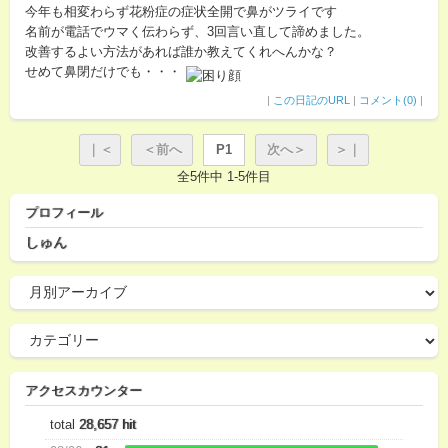
今年も相変わらず花粉症の症状全開で鼻がツライです
名前が電話でウマく伝わらず、3回言い直して諦めました。
改善するよい方法があれば誰か教えてくれへんかな？
せめて鼻閉だけでも・・・
|
この日記のURL
|
コメント(0)
|
｜＜
＜前へ
P1
次へ＞
＞｜
全5件中 1-5件目
プロフィール
しゅん
アクセスカウンター
total
28,657 hit