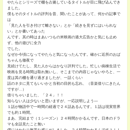
やたらとシリーズで棚を占拠しているタイトルが目に飛び込んでき
ました。
僕もそのタイトルの評判を昔、聞いたことがあって、何かの記事で
は
「見た人を引き付けて離さない」とか「続きを見ずにはいられな
い」とか書いてあった
んです。其の時はまあいつもの米映画の過大広告かと気にも止め
ず、他の遊びに全力
でした。
なぜか今頃になってやたらと気になったんです。確かに近所のおば
ちゃんも徹夜で
見続けてたし、見た人からはかなり評判でした。忙しい病棟生活で
映画を見る時間は取れ無いし、そこまでの内容じゃないやろと、一
度は其の棚を通り過ぎましたが、一話くらい
話のネタに見てもいいかと当初の目的も忘れ、（音楽借りにきたん
ですが…）
借りちゃいました、「２４」！！
知らない人は少ないと思いますが、一応説明しよう―
１話が物語中で一時間の経過で２４話あるんです。１話は現実世界
でも約１時間。
まあ、完結まで（１シーズン）２４時間かかるんです。日本のドラ
マも全話見たこと無い
僕にはかなり無茶な感じがしました。２４時間かかるんですよ！！