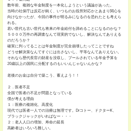
数年前、複雑な年金制度を一本化しようという議論があった。
当時の社保庁は反応が鈍く、いつものお役所対応かとあまり関心を
向けなかったが、今回の事件が明るみになるのを恐れたとも考えら
れる。
若い世代も古い世代も将来の年金給付を諦めることになるのかな？
５０００万件の再調査なんて現実的でないし、解決なんてありえる
のだろうか？
確実に判ってることは年金制度が完全崩壊したってことですね
どうせ解決策なんてすぐには出さないし、平等なんてありえない。
それなら歴代長官の財産を没収し、プールされている年金予算を
20歳以上の国民に分配するのもいいんじゃないんかな？
老後のお金は自分で築こう、蓄えよう！！
２．医者不足
全国で医者の不足が問題となっている
僕が考える理由
１：医療の複雑化、高度化
現代では医者一人での治療は無理です。Drコトー、ドクターK、
ブラックジャックがいればなー・・・
２：老人人口の増加、寿命の延長
高齢者はいろいろ難しい。