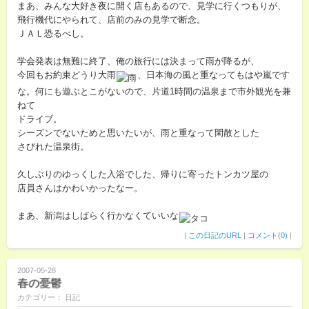
まあ、みんな大好き夜に開く店もあるので、見学に行くつもりが、
飛行機代にやられて、店前のみの見学で断念。
ＪＡＬ恐るべし。
学会発表は無難に終了、俺の旅行には決まって雨が降るが、
今回もお約束どうり大雨
、日本海の風と重なってもはや嵐です
な。何にも遊ぶとこがないので、片道1時間の温泉まで市外観光を兼
ねて
ドライブ。
シーズンでないためと思いたいが、雨と重なって閑散とした
さびれた温泉街。
久しぶりのゆっくした入浴でした、帰りに寄ったトンカツ屋の
店員さんはかわいかったなー。
まあ、新潟はしばらく行かなくていいな
|
この日記のURL
|
コメント(0)
|
2007-05-28
春の憂鬱
カテゴリー： 日記