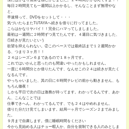
毎日２時間見ても一週間以上かかるし、そんなことまず無理やな
と。
早速帰って、DVDをセットして・・・
気づいたらまたTUTAYAへ続きを借りに行ってました。
こらはかなりヤバイ！！完全にハマってしましました。
最初は一週間に２時間ずつ見てたんです。４週目に気づきました、
①続きが見たいという
欲望を抑えられない。②このペースでは最終話まで１２週間かか
る、つまり３ヶ月！！
２４はシーズン６まであるので１８ヶ月です。
これではいかんと思ったのも間違いやったかもしれません。
一度に６時間分とか借りたんです、なんせこの２４は続きが見たく
なるんです。
やっちゃいました、其の日に６時間テレビの前から動きません、も
ちろん徹夜！
しかも平日で次の日は激務が待ってます。わかってるんです、あか
ん、こんなことでは
仕事できへん、わかってるんです、でも２４はやめれません。
借りた分だけ見てしまいます。結局一ヶ月でシーズン２までみまし
た。
９月まで自粛します。僕に睡眠時間をください
今から見始める人はチョー暇人か、自分を規制できる人のみとしま