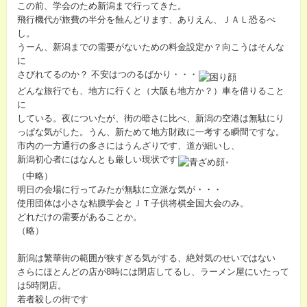
この前、学会のため新潟まで行ってきた。
飛行機代が旅費の半分を蝕んどります、ありえん、ＪＡＬ恐るべ
し。
うーん、新潟までの需要がないための料金設定か？向こうはそんな
に
さびれてるのか？ 不安はつのるばかり・・・
どんな旅行でも、地方に行くと（大阪も地方か？）車を借りること
に
している。夜についたが、街の暗さに比べ、新潟の空港は無駄にり
っぱな気がした。うん、新ためて地方財政に一考する瞬間ですな。
市内の一方通行の多さにはうんざりです、道が細いし、
新潟初心者にはなんとも厳しい現状です
。
（中略）
明日の会場に行ってみたが無駄に立派な気が・・・
使用団体は小さな粘膜学会とＪＴ子供将棋全国大会のみ。
どれだけの需要があることか。
（略）
新潟は繁華街の範囲が狭すぎる気がする、絶対気のせいではない
さらにほとんどの店が8時には閉店してるし、ラーメン屋にいたって
は5時閉店。
若者殺しの街です