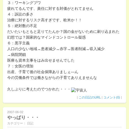
３：ワーキングプワ
疲れてるんです、責任に対する対価がとれてません
４：訴訟の多さ
治療に対するリスク高すぎです、欧米か！！
５：絶対数の不足
だいたいもともと足りてたんか？国の金がないために刷り込まれた
幻想では？国家的なマインドコントロール疑惑
６：黒字主義
人口の少ない地域→患者減少→赤字→医者削減→収入減少
→病院閉鎖
医療も資本主事をはみ出せませんでした
７：女医の増加
出産、子育て後の社会保障ありましぇ―ん
今の労働条件では働きながらの子育てありえませんな
久しぶりに考えたのでつかれた・・・
|
この日記のURL
|
コメント(0)
|
2007-06-02
やっぱり・・・
カテゴリー： 日記