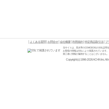
│
よくある質問
│
お問合せ
│
会社概要
│
利用規約
│
特定商品取引法
│
プ
当サイトは、高水準のCOMODO社のSSL証明
お客様の情報はSSLにより保護されています。
第三者に情報が漏洩することはございません。
Copyright (c) 1996-2026 ACHN Inc. All r