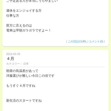
ご予定ある方が本当にうらやましい
連休をエンジョイする方
仕事な方
双方に言えるのは
電車は早朝ガラガラですよー！
|
この日記のURL
|
コメント(0)
|
2013-03-29
４月
カテゴリー： 日常
朝昼の気温差があって
洋服選びが難しい今日この頃です
もうすぐ４月ですね
新生活のスタートですね