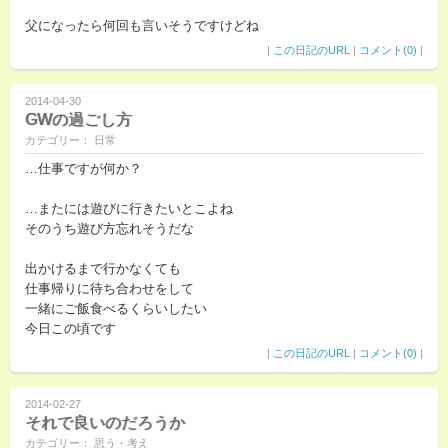
父になったら何回も言いそうですけどね
|
この日記のURL
|
コメント(0)
|
2014-04-30
GWの過ごし方
カテゴリー： 日常
…仕事ですが何か？
…またには遊びに行きたいとこよね
そのうち遊び方忘れそうだな
出かけるまで行かなくても
仕事帰りに待ち合わせをして
一緒にご飯食べるくらいしたい
今日この頃です
|
この日記のURL
|
コメント(0)
|
2014-02-27
それで良いのだろうか
カテゴリー： 思う・考え