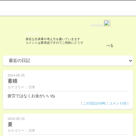
love2log
べる日記
身近な出来事や考え方を書いていきます
コメントは要承認ですのでご気軽にどうぞ
べる
2014-05-25
蓄積
カテゴリー： 日常
疲労ではなくお金がいいね
|
この日記のURL
|
コメント(0)
|
2014-05-15
夏
カテゴリー： 日常