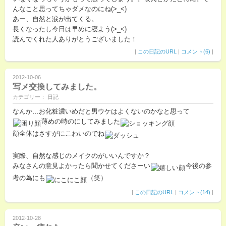
んなこと思ってちゃダメなのにね(>_<)
あー、自然と涙が出てくる。
長くなったし今日は早めに寝よう(>_<)
読んでくれた人ありがとうございました！
|
この日記のURL
|
コメント(6)
|
2012-10-06
写メ交換してみました。
カテゴリー： 日記
なんか…お化粧濃いめだと男ウケはよくないのかなと思って
薄めの時のにしてみました
顔全体はさすがにこわいのでね
実際、自然な感じのメイクのがいいんですか？
みなさんの意見よかったら聞かせてくださーい
今後の参
考の為にも
（笑）
|
この日記のURL
|
コメント(14)
|
2012-10-28