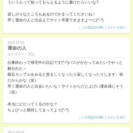
ういう人って知ってもらえるように書けたらいいな?
寂しがりなところもあるのでかまってくださいね！
早く運命の人と出会えてサイト卒業できますよーに(^-^)
|
この日記のURL
|
コメント(2)
|
2012-10-02
運命の人
カテゴリー： 日記
仕事終わって帰宅中の日記です(^-^)パスがかかってみたいでやっと
載せれた～
最近カップルをみると羨ましくなったり寂しくなったりします。秋
だからかな（笑）
早く運命の人と出会いたいな！サイトからだとよけい運命感じそう
（笑）
本当にビビってくるのかな？
ちょびっと期待してまってよう(^-^)
|
この日記のURL
|
コメント(4)
|
2012-10-03