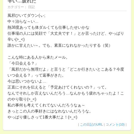
辛い…疲れた
カテゴリー： 日記
風邪ひいてダウン(-｡-;
中々治らな～い…
熱38度あっても体ダルくても仕事したせいかな
仕事場の人には笑顔で「大丈夫です！」とか言ったけど、やっぱり
辛い(>_<)
誰かに甘えたい～。でも、素直になれなかったりする（笑）
こんな時にある人から来たメール。
「今日会える？」
「風邪だから無理だよ」と言うと「どこか行きたいとこある？今度
いつ会える？」って返事がきた。
今は思いつかないよ…
正直にそれを伝えると「予定あけてくれないの？」って。
なんでそれしか言えないんだろう…なんかもう疲れちゃったよ！こ
のやり取り(>_<)
私の事何も考えてくれてないんだろうなぁ～
きっとこの人の事好きにはなれないんだろうな。
やっぱり優しさって1番大事だよ！(>_<)
|
この日記のURL
|
コメント(10)
|