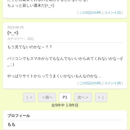
ちょっと寂しい週末だ(>_<)
|
この日記のURL
|
コメント(2)
|
2013-06-23
(>_<)
カテゴリー： 日記
もう見てないのかな～？？
パソコンでもスマホからでもなんでもいいからみてくれないかな～(/
_ ; )
やっぱりサイトからってうまくいかないもんなのかな…
|
この日記のURL
|
コメント(9)
|
｜＜
＜前へ
P1
次へ＞
＞｜
全9件中 1-9件目
プロフィール
もも