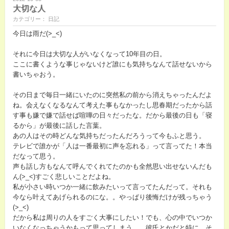
大切な人
カテゴリー： 日記
今日は雨だ(>_<)
それに今日は大切な人がいなくなって10年目の日。
ここに書くような事じゃないけど誰にも気持ちなんて話せないから
書いちゃおう。
その日まで毎日一緒にいたのに突然私の前から消えちゃったんだよ
ね。会えなくなるなんて考えた事もなかったし思春期だったから話
す事も嫌で嫌で話せば喧嘩の日々だったな。だから最後の日も「寝
るから」が最後に話した言葉。
あの人はその時どんな気持ちだったんだろうって今もふと思う。
テレビで誰かが「人は一番最初に声を忘れる」って言ってた！本当
だなって思う。
声も話し方もなんて呼んでくれてたのかも全然思い出せないんだも
ん(>_<)すごく悲しいことだよね。
私が小さい時いつか一緒に飲みたいって言ってたんだって。それも
今なら叶えてあげられるのにな。。やっぱり後悔だけが残っちゃう
(>_<)
だから私は周りの人をすごく大事にしたい！でも、心の中でいつか
いなくなっちゃうかもって思ってしまう。。彼氏とかだと特に。そ