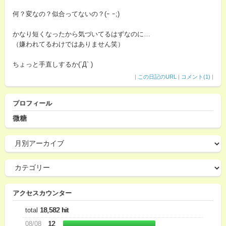
何？変なの？似合ってないの？(ｰ ｰ;)
かなり短くなったから気づいてるはずなのに…
（嫌われてるわけではありません笑）
ちょっと手直しするか(´Д` )
|
この日記のURL
|
コメント(1)
|
プロフィール
微糖
アクセスカウンター
total
18,582 hit
08/08
12