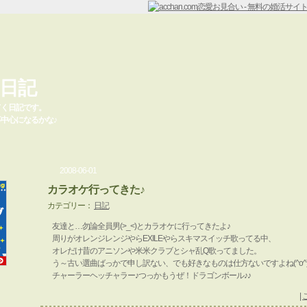
日記
てく日記です。
中心になるかな♪
2008-06-01
カラオケ行ってきた♪
カテゴリー：
日記
友達と…勿論全員男(>_<)とカラオケに行ってきたよ♪
周りがオレンジレンジやらEXILEやらスキマスイッチ歌ってる中、
オレだけ昔のアニソンや米米クラブとシャ乱Q歌ってました。
う～古い選曲ばっかで申し訳ない、でも好きなものは仕方ないですよね(^o^
チャーラーヘッチャラー♪つっかもうぜ！ドラゴンボール♪♪
|