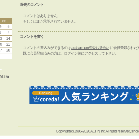
過去のコメント
コメントはありません。
>>
もしくはまだ承認されていません。
金
土
6
7
コメントを書く
3
14
0
21
コメントの書込みができるのは
acchan.com恋愛お見合い
に会員登録された
7
28
既に会員登録済みの方は、ログイン後にアクセスして下さい。
ー
911 hit
Copyright (c) 1996-2026 ACHN Inc. All rights reserved, sinc