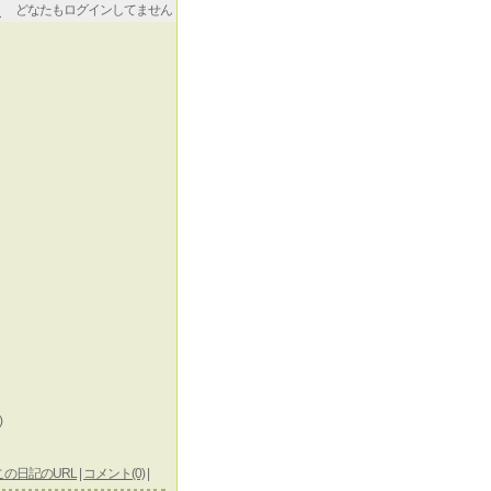
どなたもログインしてません
)
この日記のURL
|
コメント(0)
|