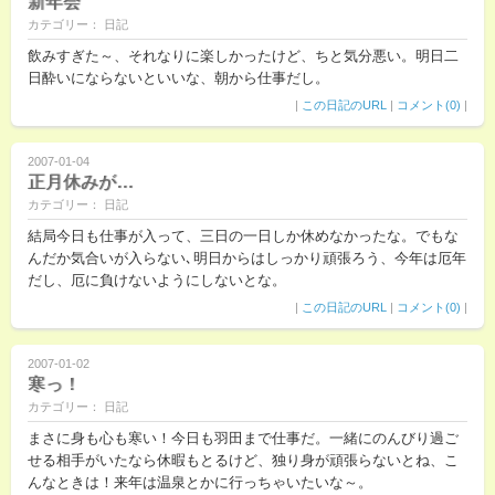
新年会
カテゴリー： 日記
飲みすぎた～、それなりに楽しかったけど、ちと気分悪い。明日二
日酔いにならないといいな、朝から仕事だし。
|
この日記のURL
|
コメント(0)
|
2007-01-04
正月休みが…
カテゴリー： 日記
結局今日も仕事が入って、三日の一日しか休めなかったな。でもな
んだか気合いが入らない､明日からはしっかり頑張ろう、今年は厄年
だし、厄に負けないようにしないとな。
|
この日記のURL
|
コメント(0)
|
2007-01-02
寒っ！
カテゴリー： 日記
まさに身も心も寒い！今日も羽田まで仕事だ。一緒にのんびり過ご
せる相手がいたなら休暇もとるけど、独り身が頑張らないとね、こ
んなときは！来年は温泉とかに行っちゃいたいな～。