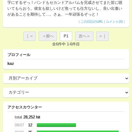
字にするぞっ！バンドもセカンドアルバムを完成させてまた皆に聴
いてもらおう。彼女も欲しいけど焦っても仕方ないし、良い出逢い
があることを期待して…。さぁ、一年頑張るぞっと！
|
この日記のURL
|
コメント(0)
|
｜＜
＜前へ
P1
次へ＞
＞｜
全6件中 1-6件目
プロフィール
kaz
アクセスカウンター
total
28,252 hit
08/07
12