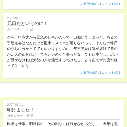
|
この日記のURL
|
コメント(0)
|
2007-01-01
元日だというのに！
カテゴリー： 日記
今朝、得意先から緊急の仕事が入って一日働いてしまった。ある大
手運送会社なんだけど配車ミスで車が足りないって、そんなの昨日
のうちに分かっててもいいはずなのに、年末年始は気が抜けてるの
か…人の正月はどうでもいいのか？参ったな。でも仕事だし、誰か
が動かなければ大勢の人が迷惑するわけだし、とりあえずお疲れ様
ってとこかな。
|
この日記のURL
|
コメント(0)
|
2007-01-01
明けました！
カテゴリー： 日記
昨年は仕事に明け暮れ、その割りには残せなかったな～、今年は黒