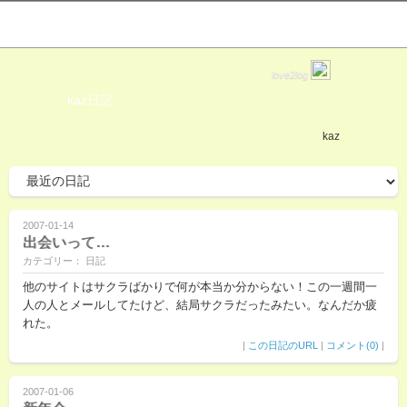
love2log
kaz日記
kaz
2007-01-14
出会いって…
カテゴリー： 日記
他のサイトはサクラばかりで何が本当か分からない！この一週間一
人の人とメールしてたけど、結局サクラだったみたい。なんだか疲
れた。
|
この日記のURL
|
コメント(0)
|
2007-01-06