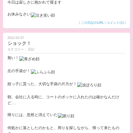
今日は寂しさに抱かれて寝ます
お休みなさい
|
この日記のURL
|
コメント(1)
|
2012-02-07
ショック！
カテゴリー： 日記
無い！
左の手袋が！
姪っ子に貰った、大切な手袋の片方が！
朝、会社に入る時に、コートのポッケに入れたのは確かなんだけ
ど....
帰りには、忽然と消えていた
何処かに落としたのかもと、周りを探しながら、帰って来たもの