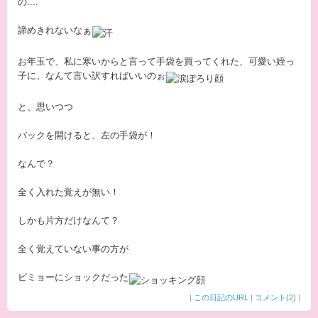
の....
諦めきれないなぁ
お年玉で、私に寒いからと言って手袋を買ってくれた、可愛い姪っ
子に、なんて言い訳すればいいのぉ
と、思いつつ
バックを開けると、左の手袋が！
なんで？
全く入れた覚えが無い！
しかも片方だけなんて？
全く覚えていない事の方が
ビミョーにショックだった
|
この日記のURL
|
コメント(2)
|