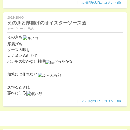
|
この日記のURL
|
コメント(0)
|
2012-10-06
えのきと厚揚げのオイスターソース煮
カテゴリー： 日記
えのきも
厚揚げも
ソースの味を
よく吸い込むので
パンチの効かない料理
だったかな
頻繁には作れない
次作るときは
忘れたころ
|
この日記のURL
|
コメント(0)
|