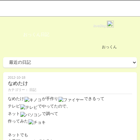
love2log
おっくん日記
おっくん
2012-10-18
なめたけ
カテゴリー： 日記
なめたけ
が手作り
できるって
テレビ
でやってたので、
ネット
で調べて
作ってみた
ネットでも