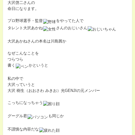
大沢啓二さんの
命日になります。
プロ野球選手・監督
をやってた人で
タレント大沢あかね
さんのおじいさん
大沢あかねさんの本名は川島茜か
なぜこんなことを
つらつら
書く
かというと
私の中で
大沢っていうと
大沢 樹生（おおさわ みきお）光GENJIの元メンバー
こっちになっちゃう
グーグル君
も同じか
不謹慎な内容だな