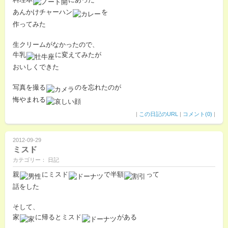
あんかけチャーハン
を
作ってみた
生クリームがなかったので、
牛乳
に変えてみたが
おいしくできた
写真を撮る
のを忘れたのが
悔やまれる
|
この日記のURL
|
コメント(0)
|
2012-09-29
ミスド
カテゴリー： 日記
親
にミスド
で半額
って
話をした
そして、
家
に帰るとミスド
がある