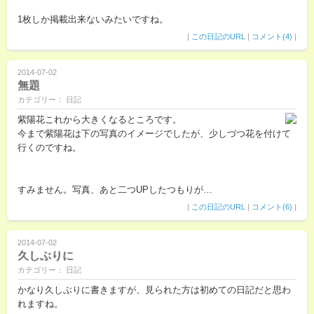
1枚しか掲載出来ないみたいですね。
|
この日記のURL
|
コメント(4)
|
2014-07-02
無題
カテゴリー： 日記
紫陽花これから大きくなるところです。
今まで紫陽花は下の写真のイメージでしたが、少しづつ花を付けて
行くのですね。
すみません。写真、あと二つUPしたつもりが…
|
この日記のURL
|
コメント(6)
|
2014-07-02
久しぶりに
カテゴリー： 日記
かなり久しぶりに書きますが、見られた方は初めての日記だと思わ
れますね。