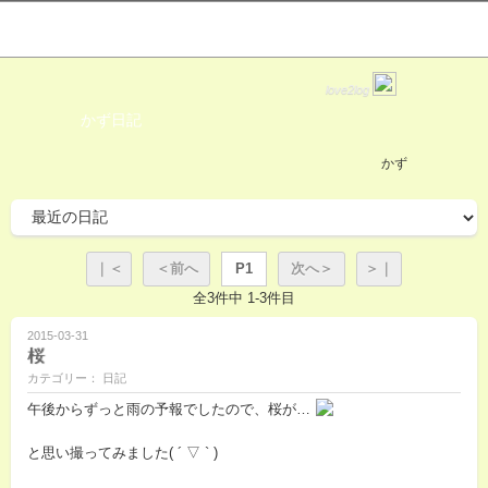
love2log
かず日記
かず
｜＜
＜前へ
P1
次へ＞
＞｜
全3件中 1-3件目
2015-03-31
桜
カテゴリー： 日記
午後からずっと雨の予報でしたので、桜が…
と思い撮ってみました( ´ ▽ ` )