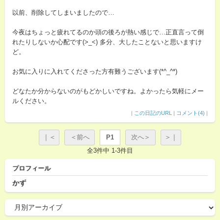
以前、削除してしまいましたので…
今夜はちょっと疲れてるのか頭の後ろが熱い感じで…正直言って倒
れたりしないか心配です(>_<) 多分、大したことないと思いますけ
ど。
お気に入りに入れてくださった方有難うございます(*^_^*)
どなたか分からないのがもどかしいですね。よかったら気軽にメー
ルください。
|
この日記のURL
|
コメント(4)
|
｜＜
＜前へ
P1
次へ＞
＞｜
全3件中 1-3件目
プロフィール
かず