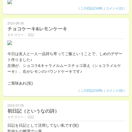
|
この日記のURL
|
コメント(1)
|
2015-08-26
チョコケーキ&レモンケーキ
カテゴリー： 日記
今日は友人と一人一品持ち寄ってご飯ということで、しめのデザー
ト作りました♪
左側が、ショコラ&キャラメルムースチョコ添え（ショコラメルケ
ーキ）、右がレモンのパウンドケーキです♪
ご賞味あれ(笑)
|
この日記のURL
|
コメント(0)
|
2015-07-05
初日記（というなの詩）
カテゴリー： 日記
日記を日記として活用してない私です(笑)
気持ちの整理で一筆