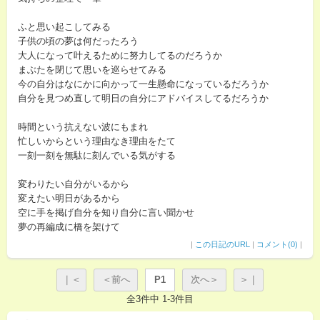
ふと思い起こしてみる
子供の頃の夢は何だったろう
大人になって叶えるために努力してるのだろうか
まぶたを閉じて思いを巡らせてみる
今の自分はなにかに向かって一生懸命になっているだろうか
自分を見つめ直して明日の自分にアドバイスしてるだろうか
時間という抗えない波にもまれ
忙しいからという理由なき理由をたて
一刻一刻を無駄に刻んでいる気がする
変わりたい自分がいるから
変えたい明日があるから
空に手を掲げ自分を知り自分に言い聞かせ
夢の再編成に橋を架けて
|
この日記のURL
|
コメント(0)
|
｜＜
＜前へ
P1
次へ＞
＞｜
全3件中 1-3件目