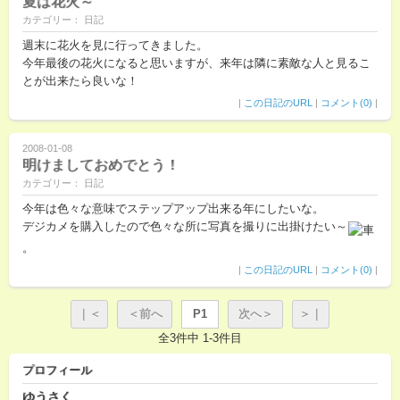
夏は花火～
カテゴリー： 日記
週末に花火を見に行ってきました。
今年最後の花火になると思いますが、来年は隣に素敵な人と見るこ
とが出来たら良いな！
|
この日記のURL
|
コメント(0)
|
2008-01-08
明けましておめでとう！
カテゴリー： 日記
今年は色々な意味でステップアップ出来る年にしたいな。
デジカメを購入したので色々な所に写真を撮りに出掛けたい～
。
|
この日記のURL
|
コメント(0)
|
｜＜
＜前へ
P1
次へ＞
＞｜
全3件中 1-3件目
プロフィール
ゆうさく