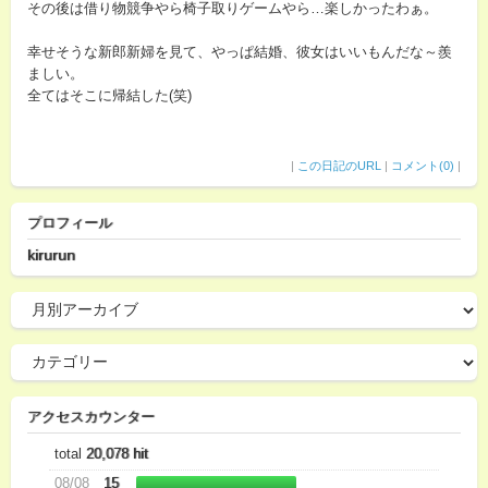
その後は借り物競争やら椅子取りゲームやら…楽しかったわぁ。
幸せそうな新郎新婦を見て、やっぱ結婚、彼女はいいもんだな～羨
ましい。
全てはそこに帰結した(笑)
|
この日記のURL
|
コメント(0)
|
プロフィール
kirurun
アクセスカウンター
total
20,078 hit
08/08
15