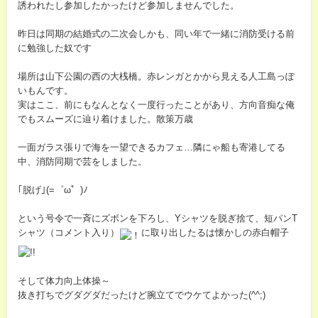
誘われたし参加したかったけど参加しませんでした。
昨日は同期の結婚式の二次会しかも、同い年で一緒に消防受ける前
に勉強した奴です
場所は山下公園の西の大桟橋。赤レンガとかから見える人工島っぽ
いもんです。
実はここ、前にもなんとなく一度行ったことがあり、方向音痴な俺
でもスムーズに辿り着けました。散策万歳
一面ガラス張りで海を一望できるカフェ…隣にゃ船も寄港してる
中、消防同期で芸をしました。
｢脱げ｣(=゜ω゜)ﾉ
という号令で一斉にズボンを下ろし、Yシャツを脱ぎ捨て、短パンT
シャツ（コメント入り）
に取り出したるは懐かしの赤白帽子
そして体力向上体操～
抜き打ちでグダグダだったけど腕立てでウケてよかった(^^;)