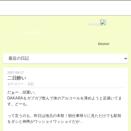
love2log
kirurun日記
kirurun
2007-09-17
二日酔い
カテゴリー： 日記
だぁー…頭重い。
DAKARAをガブガブ飲んで体のアルコールを薄めようと足掻いてま
す。どーも。
って言うのも、昨日は地元の本祭！朝仕事帰りに見ただけでも駅前
をダシと神輿がワッショイワッショイだが…