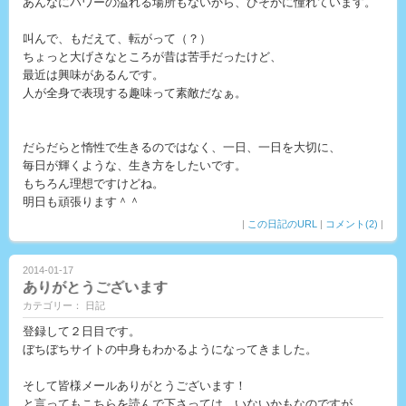
あんなにパワーの溢れる場所もないから、ひそかに憧れています。
叫んで、もだえて、転がって（？）
ちょっと大げさなところが昔は苦手だったけど、
最近は興味があるんです。
人が全身で表現する趣味って素敵だなぁ。
だらだらと惰性で生きるのではなく、一日、一日を大切に、
毎日が輝くような、生き方をしたいです。
もちろん理想ですけどね。
明日も頑張ります＾＾
|
この日記のURL
|
コメント(2)
|
2014-01-17
ありがとうございます
カテゴリー： 日記
登録して２日目です。
ぼちぼちサイトの中身もわかるようになってきました。
そして皆様メールありがとうございます！
と言ってもこちらを読んで下さっては、いないかもなのですが。