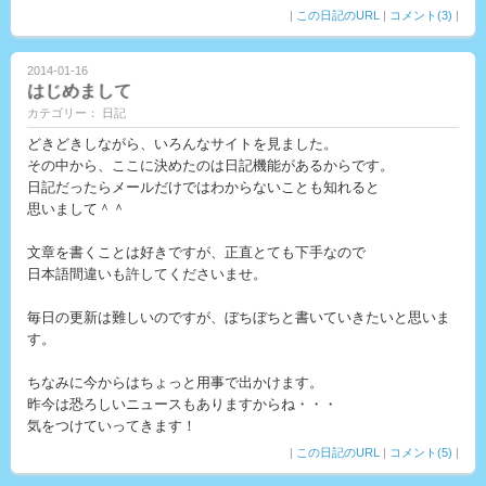
|
この日記のURL
|
コメント(3)
|
2014-01-16
はじめまして
カテゴリー： 日記
どきどきしながら、いろんなサイトを見ました。
その中から、ここに決めたのは日記機能があるからです。
日記だったらメールだけではわからないことも知れると
思いまして＾＾
文章を書くことは好きですが、正直とても下手なので
日本語間違いも許してくださいませ。
毎日の更新は難しいのですが、ぼちぼちと書いていきたいと思いま
す。
ちなみに今からはちょっと用事で出かけます。
昨今は恐ろしいニュースもありますからね・・・
気をつけていってきます！
|
この日記のURL
|
コメント(5)
|