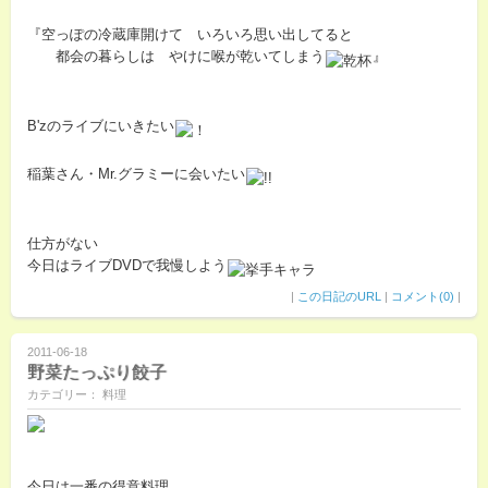
『空っぽの冷蔵庫開けて いろいろ思い出してると
都会の暮らしは やけに喉が乾いてしまう
』
B'zのライブにいきたい
稲葉さん・Mr.グラミーに会いたい
仕方がない
今日はライブDVDで我慢しよう
|
この日記のURL
|
コメント(0)
|
2011-06-18
野菜たっぷり餃子
カテゴリー： 料理
今日は一番の得意料理