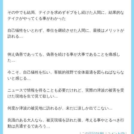
その中でも結局、テイクを求めずギブをし続けた人間に、結果的な
テイクがやってくる事がわかった
自己犠牲をいとわず、奉仕を継続させた人間に、最後はメリットが
訪れる…
例え偽善であっても、偽善を続ける事が大事であることを痛感し
た…
今こそ、自己犠牲を払い、客観的視野で全体最適を図らねばならな
いと感じる…
ニュースで情報を得ることも必要だけれど、実際の津波の被害を受
けた現地を生で見て欲しい…
何度か津波の被災地に訪れるが、未だに涙しか出てこない…
良識のある大人なら、被災現場を訪れた後、考える事やとるべき行
動は共通するであろう…
|
この日記のURL
|
コメント(0)
|