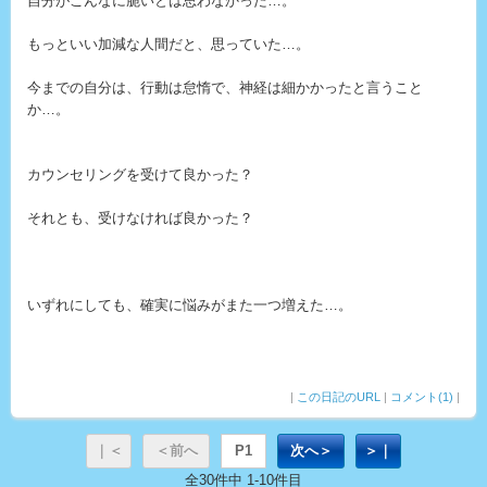
自分がこんなに脆いとは思わなかった…。
もっといい加減な人間だと、思っていた…。
今までの自分は、行動は怠惰で、神経は細かかったと言うこと
か…。
カウンセリングを受けて良かった？
それとも、受けなければ良かった？
いずれにしても、確実に悩みがまた一つ増えた…。
|
この日記のURL
|
コメント(1)
|
｜＜
＜前へ
P1
次へ＞
＞｜
全30件中 1-10件目