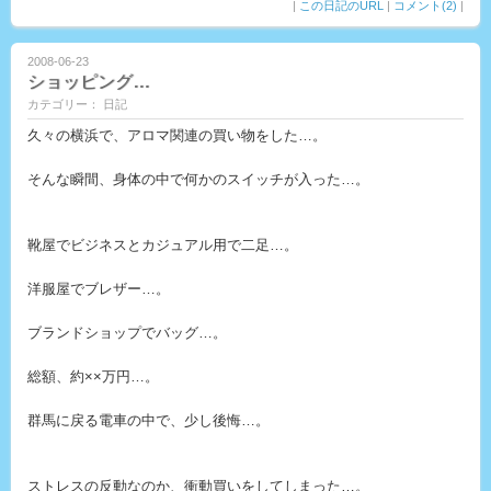
|
この日記のURL
|
コメント(2)
|
2008-06-23
ショッピング…
カテゴリー： 日記
久々の横浜で、アロマ関連の買い物をした…。
そんな瞬間、身体の中で何かのスイッチが入った…。
靴屋でビジネスとカジュアル用で二足…。
洋服屋でブレザー…。
ブランドショップでバッグ…。
総額、約××万円…。
群馬に戻る電車の中で、少し後悔…。
ストレスの反動なのか、衝動買いをしてしまった…。