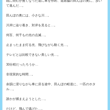
既に街灯が無くなった道に車を停め、道路脇の田んぼの奥に、歩い
て進んだ…。
田んぼの奥には、小さな川…。
川岸に辿り着き、対岸を見ると…。
何百、何千もの光の点滅…。
止まったまま灯る光、飛びながら動く光…。
テレビとは比較できない美しい光…。
30分程だったろうか…
非現実的な時間…。
余韻に浸りながら車に戻る途中、田んぼの畦道に、一匹のホタ
ル…。
誰かが捕まえようとした…。
だけど、飛んで逃げた…。