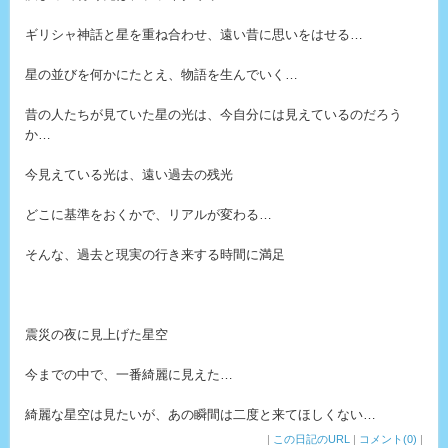
ギリシャ神話と星を重ね合わせ、遠い昔に思いをはせる…
星の並びを何かにたとえ、物語を生んでいく…
昔の人たちが見ていた星の光は、今自分には見えているのだろう
か…
今見えている光は、遠い過去の残光
どこに基準をおくかで、リアルが変わる…
そんな、過去と現実の行き来する時間に満足
震災の夜に見上げた星空
今までの中で、一番綺麗に見えた…
綺麗な星空は見たいが、あの瞬間は二度と来てほしくない…
|
この日記のURL
|
コメント(0)
|