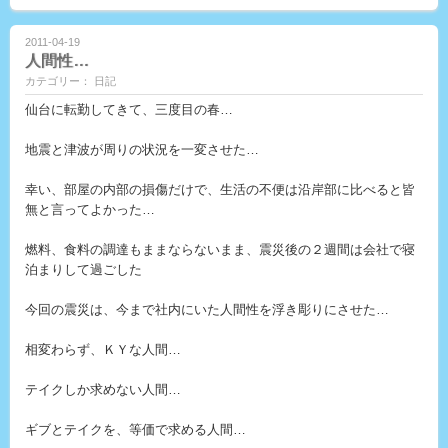
2011-04-19
人間性…
カテゴリー： 日記
仙台に転勤してきて、三度目の春…
地震と津波が周りの状況を一変させた…
幸い、部屋の内部の損傷だけで、生活の不便は沿岸部に比べると皆
無と言ってよかった…
燃料、食料の調達もままならないまま、震災後の２週間は会社で寝
泊まりして過ごした
今回の震災は、今まで社内にいた人間性を浮き彫りにさせた…
相変わらず、ＫＹな人間…
テイクしか求めない人間…
ギブとテイクを、等価で求める人間…