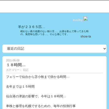
love2log
羊が２３６５匹…
眠れない夜の他愛のない独り言…、お酒を飲んで帰ってきた時
の、無意味な思いつき…、そんな感じです。
show-ta
2011-06-09
１８時間…
カテゴリー： 日記
フェリーで仙台から苫小牧まで掛かる時間…
去年までは１５時間
仙台港の津波の影響で、今年は１８時間…
車検と修理を札幌でするための、毎年の恒例行事