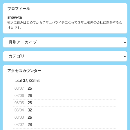
プロフィール
show-ta
横浜に住みはじめてから７年…バツイチになって３年…都内の会社に勤務する会
社員です。
アクセスカウンター
total
37,723 hit
08/07
25
08/06
26
08/05
25
08/04
32
08/03
26
08/02
28