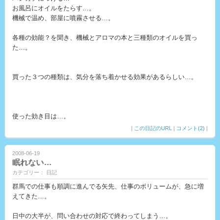
お風呂にオイルをたらす…。
機械で温め、部屋に噴霧させる…。
各種の効能？を聞き、機械とアロマの本と三種類のオイルを買っ
た…。
買った３つの種類は、気分を落ち着かせる効果があるらしい…。
使った効き目は…。
|
この日記のURL
|
コメント(2)
|
2008-06-19
眠れない…
カテゴリー： 日記
群馬での仕事も順調に進んでる矢先、仕事のボリュームが、急に増
えてきた…。
日中の大半が、問い合わせの対応で終わってしまう…。