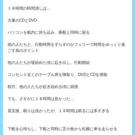
１８時間の時間潰しは…
大量のCDとDVD
パソコンを船内に持ち込み、乗船と同時に寝る
他の人たちと、行動時間をずらすのがフェリーで時間をゆっくり過
ごす為のポイント
他の人たちが寝始めた頃に起き出し、行動開始
コンセント近くのテーブル席を陣取り、DVDとCDを堪能
朝方、他の人たちが起き始める頃に就寝
でも、さすがに１８時間は長かった…
震災後、眠りは浅かったが、１８時間は眠るには多すぎる
下船を心待ちし、下船と同時に苫小牧から札幌に車を走らせる