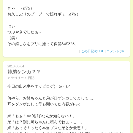
きゃー（≧∇≦）
お久しぶりのブーブーで照れギミ（≧∇≦）
はぃ！
つぶやきでしたぁ～
（笑）
その嬉しさをプリに撮って保管&#9825;
|
この日記のURL
|
コメント(0)
|
2013-05-04
姉弟ケンカ？？
カテゴリー： 日記
今日の出来事をオッピロゲ(・ω・)ノ
何やら、お姉ちゃんと弟が口ゲンカしてまして...。
耳をダンボにして母ゎ聞いてた内容が(-｡-;
姉「もぉ！○○(名前)なんか知らない！」
弟「は？別に姉ちゃんに頼んでねぇ～し...」
姉「あっそ！ったく本当ブスな弟とか最悪！」