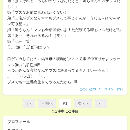
弟「は？それゎこっちのセリフなんだけど！姉ちゃんの方がブスだ
し！」
姉「ブスなお前に言われたくない！」
弟「...俺がブスならママもブスって事じゃんか！うわぁ～ひで～マ
マ可哀想～」
姉「違うもん！ママゎ全然可愛いよ！ただ寝てる時ゎブスだけど!!」
弟「あ～、それゎあるね！（笑）」
姉「ね～（笑）」
母....((((；ﾟДﾟ)))))))エッ？
口ゲンカしてたのに結果母の寝顔がブスって事で仲直りかよッッッ
ッッ((((；ﾟДﾟ)))))))!!
っつかみんな寝顔なんてブスに決まってるもん！いーもん！
。・゜・(ノД`)・゜・。
ブスでも一生懸命生きてやるんだから!!!!!
|
この日記のURL
|
コメント(2)
|
｜＜
＜前へ
P1
次へ＞
＞｜
全2件中 1-2件目
プロフィール