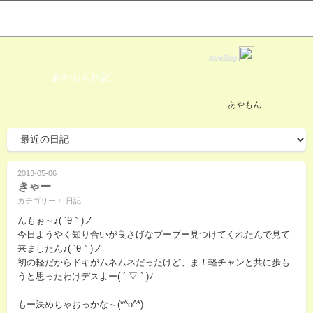
love2log
あやもん日記
あやもん
2013-05-06
きゃー
カテゴリー： 日記
んもぉ～♪( ´θ｀)ノ
今日ようやく知り合いが良さげなブーブー見つけてくれたんで見て
来ましたん♪( ´θ｀)ノ
初の軽だからドキがムネムネだったけど、ま！軽チャンと共に歩も
うと思ったわけデスよー( ´ ▽ ` )ﾉ
もー決めちゃおっかな～(*^o^*)