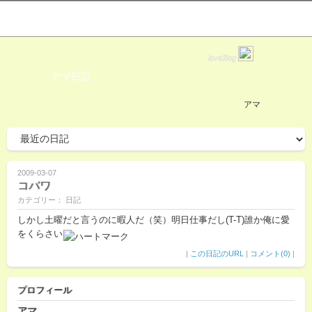
love2log
アマ日記
アマ
2009-03-07
コバワ
カテゴリー： 日記
しかし土曜だと言うのに暇人だ（笑）明日仕事だし(T-T)誰か俺に愛
をくらさい
|
この日記のURL
|
コメント(0)
|
プロフィール
アマ